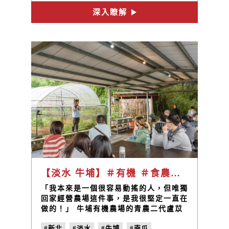
#黑金礦工雕像
#淡蘭吊橋
深入瞭解
#烏塗溪步道
#四分子古道
#植物染
#徐仁評
#三色麵線
#流水麵
#麵線體驗
【淡水 牛埔】＃有機 ＃食農教育 ＃青農二代 ＃南瓜 / 牛埔有機農場 盧苡甄
​「我本來是一個很容易動搖的人，但唯獨
回家經營農場這件事，是我很堅定一直在
做的！」 牛埔有機農場的青農二代盧苡
甄笑著說。
#新北
#淡水
#牛埔
#南瓜