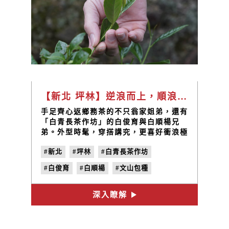
【新北 坪林】逆浪而上，順浪而行，但終究它會帶你回到岸上。 衝浪，跟人生很像，與返鄉的心路歷程也有幾分相似。 / 白青長茶作坊 白俊育、白順楊
手足齊心返鄉務茶的不只翁家姐弟，還有
「白青長茶作坊」的白俊育與白順楊兄
弟。外型時髦，穿搭講究，更喜好衝浪極
限運動，徹首徹尾都像是叛逆又自由奔放
#新北
#坪林
#白青長茶作坊
的時下青年男子，迴游青農的路途上又是
什麼風景。
#白俊育
#白順楊
#文山包種
深入瞭解