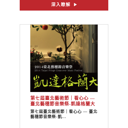
#金漢柿餅產業文化園區
深入瞭解
#曬柿子
#柿餅
#no.27
#曬日頭​
第七屆臺北藝術節｜看心心 —
臺北藝穗節音樂祭-凱達格蘭大
道╳CMO創造音樂室內樂團 -
第七屆臺北藝術節｜看心心 — 臺北
李志偉(蘇瓦那)
藝穗節音樂祭-凱...