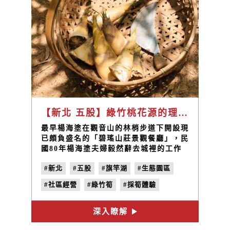
【新北 五股】綠竹桃花源的理想實踐者 / 旗竿湖農場 楊海塗
最早楊海塗在觀音山的林梢步道下開設現
已頗負盛名的「碧瑤山莊景觀餐廳」，民
國80年楊海塗夫婦毅然辭去城裡的工作
返鄉，重建先祖時代留下的百年土角厝，
#新北
#五股
#旗竿湖
#生態園區
一磚一瓦親手打造一處具有鄉村自然景觀
及放鬆娛樂的用餐環境。2002年餐廳建
#社區經營
#綠竹筍
#採筍體驗
構完備後，楊海塗投身社區營造與「綠竹
社區」的農村再生，成立協會、義工隊，
#餐飲服務
#返鄉
#青農
舉辦竹筍節、生態導覽等活動。
深入瞭解