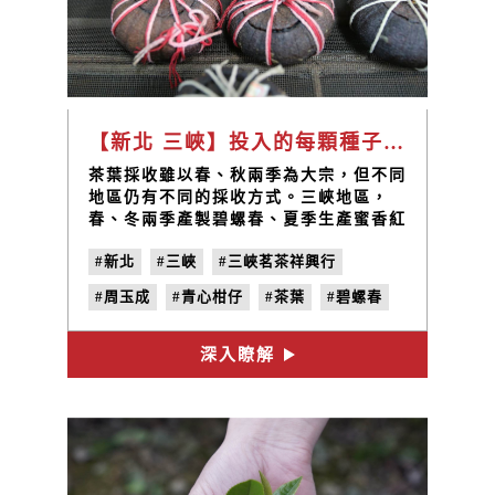
【新北 三峽】投入的每顆種子，都有機會成為樹苗，樹苗總會長成一片新的茶園。 / 三峽茗茶 周玉成、李秀峯
茶葉採收雖以春、秋兩季為大宗，但不同
地區仍有不同的採收方式。三峽地區，
春、冬兩季產製碧螺春、夏季生產蜜香紅
茶，當地獨有的青心柑仔種以手採嫩芽方
#新北
#三峽
#三峽茗茶祥興行
式，每隔七天可採摘一次，全年連續摘
採，故三峽地區的種茶、採茶與製茶產
#周玉成
#青心柑仔
#茶葉
#碧螺春
業，分工明確；摘採下來的「茶菁」需馬
上處理，不固定的工期加上製茶專業技術
門檻高，招募人手不易，三峽製茶的家庭
深入瞭解
便需要全員出動；亦不同於中南部的量產
模式由批發商收購，形成由製茶家族同時
身兼銷售端的體系，為了在市場上做出區
別與辨識度，各家茶行採取不同的行銷策
略來推銷自家的茶葉。