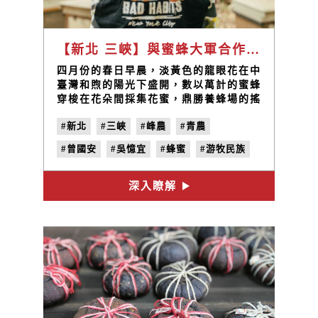
【新北 三峽】與蜜蜂大軍合作無間 一步一腳印 成就頂級新北好蜜 / 鼎勝養蜂場 曾國安、吳憶宜
​四月份的春日早晨，淡黃色的龍眼花在中
臺灣和煦的陽光下盛開，數以萬計的蜜蜂
穿梭在花朵間採集花蜜，鼎勝養蜂場的搖
蜜團隊也全副武裝在樹下辛勤工作著—從
#新北
#三峽
#峰農
#青農
抖蜂、掃蜂到搖蜜，八人小組透過縝密的
分工，採收出一桶桶珍貴的金黃色純蜜。
#曾國安
#吳憶宜
#蜂蜜
#游牧民族
深入瞭解