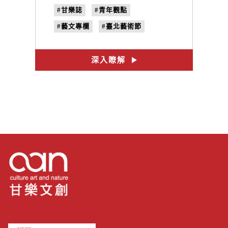
#甘樂誌
#青年觀點
#藝文專欄
#臺北藝術節
#臺北藝穗節音樂祭
#李志偉
#CMO創造音樂室內樂團
深入瞭解
#蘇瓦那
#凱達格蘭大道