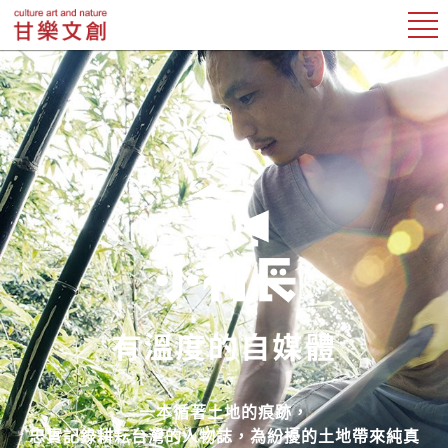
一本循著土地的痕跡，
忠實記錄耕耘台灣的人物誌，為紛擾的土地帶來純真