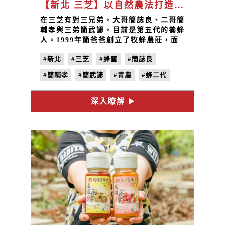
【新北 三芝】以自然農法打造綠色永續農場，創造蜂蜜行銷的新里程 / 牧蜂農莊 簡誌良、簡輔孝、簡武諺
​在三芝有對三兄弟，大哥簡誌良、二哥簡
輔孝與三弟簡武諺，目前是第五代的養蜂
人。1999年簡爸爸創立了牧蜂農莊，面
對繁重的農務工作，簡爸爸會帶著當時還
#新北
#三芝
#蜂蜜
#簡誌良
在求學階段的三兄弟，到農田裡務農及養
蜂，體驗耕作的辛勞，目前除了生產招牌
#簡輔孝
#簡武諺
#青農
#蜂二代
的蜂蜜之外，還有茭白筍、糙米、白米等
農產品。
#牧蜂農莊
深入瞭解