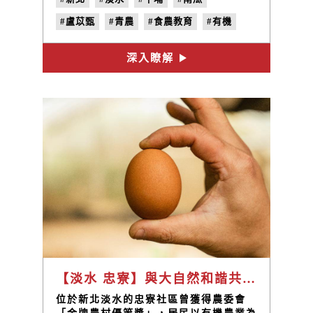
#盧苡甄
#青農
#食農教育
#有機
深入瞭解
【淡水 忠寮】與大自然和諧共存，用有機農業為下一代找回生態 / 原豐休閒農場 連建安
位於新北淡水的忠寮社區曾獲得農委會