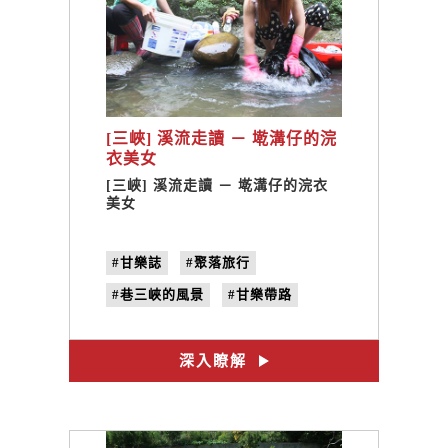
[三峽] 溪流走讀 － 墘溝仔的浣
衣美女
[三峽] 溪流走讀 － 墘溝仔的浣衣
美女
#甘樂誌
#聚落旅行
#巷三峽的風景
#甘樂帶路
#三峽日常
#墘溝仔
#浣衣
#no.12
#禁忌
深入瞭解