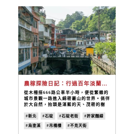
農稼探險日記：行過百年淡蘭的山城輕旅行
從木柵搭666路公車半小時，便從繁雜的
城市景觀一路進入綿密叢山的世界。倘徉
於大自然，抬頭是湛藍的天、茂密的樹
木，低頭是清澈的石碇溪水，白鴨抖抖身
#新北
#石碇
#石碇老街
#許家麵線
上的毛，群魚的鱗片在陽光下閃光。烏塗
社區就隱藏在美如畫卷的群山流水之中。
#烏塗溪
#吊橋樓
#不見天街