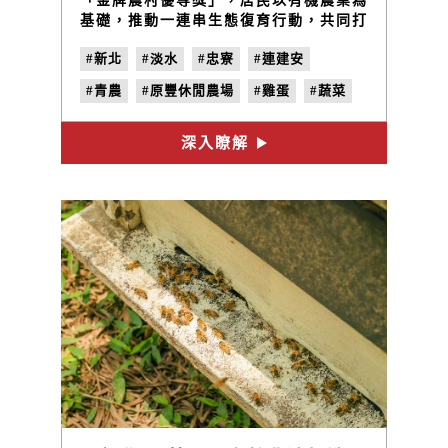
「金牌農村優等獎」，居民以有機農業為
基礎，推動一連串生態復育行動，共同打
造出與大自然和諧共存的農村生活，逐步
#新北
#淡水
#忠寮
#連建安
找回當地豐富多元的優質生態。原豐休閒
農場的創辦人連建安，是社區裡少數的返
#青農
#原豐休閒農場
#雞蛋
#蔬菜
鄉青農，出生在務農家庭，從小就習慣在
泥巴裡打滾，八年前父親的一場重病，成
#返鄉
為了他返鄉從農的契機，在社區理事長的
深入瞭解
鼓勵下，連建安決定承接家中的農耕事
業，除了延續父親友善土地的耕種理想，
也能夠就近照顧家人。