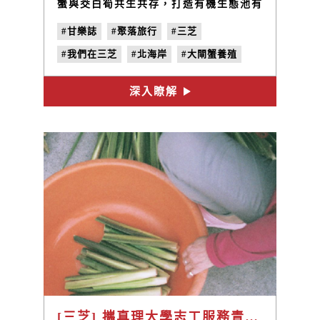
蟹與茭白筍共生共存，打造有機生態池有
成，成為三芝新亮點。擔任指導員的大閘
#甘樂誌
#聚落旅行
#三芝
蟹養殖業者，三芝蟹蟹農場的主人呂文
華。
#我們在三芝
#北海岸
#大閘蟹養殖
#蟹蟹農場
#呂文華
#共生
#no.21
深入瞭解
#單位的計量
[三芝] 攜真理大學志工服務青年團 / 李沿儒的大自然教室