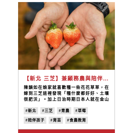
【新北 三芝】兼顧務農與陪伴家人，陳韻如種出幸福草莓 / 芝樂農場 陳韻茹
陳韻如在娘家就喜歡種一些花花草草，在
嫁到三芝這裡發現「種什麼都好好、土壤
很肥沃」。加上日治時期日本人就在金山
種草莓，北海岸靠海風帶來鹽分，吃起來
#新北
#三芝
#青農
#草莓
味道比較好，於是開始種植草莓，特殊的
氣候條件也造就了「芝樂」草莓園的高品
#陪伴孩子
#育苗
#食農教育
質草莓唷～
#地味誌
#vol.1
#農鮮合肚