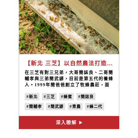
【新北 三芝】以自然農法打造綠色永續農場，創造蜂蜜行銷的新里程 / 牧蜂農莊 簡誌良、簡輔孝、簡武諺
​在三芝有對三兄弟，大哥簡誌良、二哥簡
輔孝與三弟簡武諺，目前是第五代的養蜂
人。1999年簡爸爸創立了牧蜂農莊，面
對繁重的農務工作，簡爸爸會帶著當時還
#新北
#三芝
#蜂蜜
#簡誌良
在求學階段的三兄弟，到農田裡務農及養
蜂，體驗耕作的辛勞，目前除了生產招牌
#簡輔孝
#簡武諺
#青農
#蜂二代
的蜂蜜之外，還有茭白筍、糙米、白米等
農產品。
#牧蜂農莊
深入瞭解