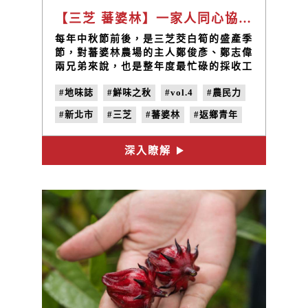
【三芝 蕃婆林】一家人同心協力 培育出鮮嫩甜美的三芝茭白筍 / 蕃婆林農場 鄭俊彥、鄭志偉
每年中秋節前後，是三芝茭白筍的盛產季
節，對蕃婆林農場的主人鄭俊彥、鄭志偉
兩兄弟來說，也是整年度最忙碌的採收工
作期，從日出忙到日落，是兩兄弟與家人
#地味誌
#鮮味之秋
#vol.4
#農民力
們這段期間的農忙日常。
#新北市
#三芝
#蕃婆林
#返鄉青年
#鄭俊彥
#鄭志偉
#茭白筍
#地瓜
深入瞭解
#白蘿蔔