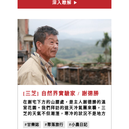
深入瞭解
[三芝] 自然界實驗家 / 謝德勝
在謝宅下方的山腰處，是主人謝德勝的溫
室花園。我們拜訪的這天冷氣團來襲，三
芝的天氣不但潮溼，寒冷的狀況不是地方
人的我們有些難受，但謝伯伯花園裡的花
#甘樂誌
#聚落旅行
#小農日記
卻依舊開的豔麗堅挺，相當有自信而美麗