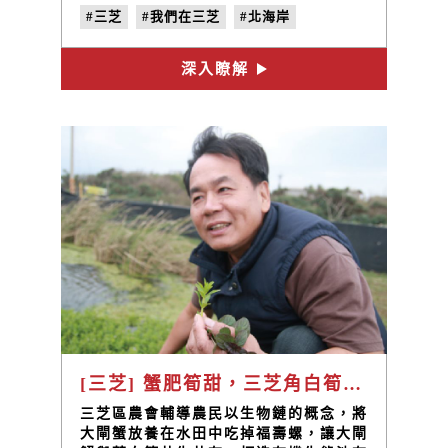
的樣子。謝伯伯攜著我們走在蜿蜒的，群
#三芝
#我們在三芝
#北海岸
花簇擁著的小徑上，帶我們認識一株株花
樹，看得見他臉上的驕傲，像是撫育出優
#三和社區
#謝德勝
#三芝謝氏古厝
秀孩子的父親那樣得意洋洋的表情。
深入瞭解
#三生步道
#no.21
#單位的計量
[三芝] 蟹肥筍甜，三芝角白筍與蟹共生蟹 / 蟹農場的主人 呂文華
三芝區農會輔導農民以生物鏈的概念，將
大閘蟹放養在水田中吃掉福壽螺，讓大閘