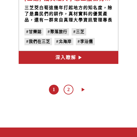
三芝茭白筍這幾年打起地方的知名度，除
了是農民們的耕作，真材實料的優質產
品，還有一群來自真理大學資訊管理專長
的師生，長年在三芝進行資訊志工服務，
#甘樂誌
#聚落旅行
#三芝
用他們的專才，打響三芝茭白筍的品牌。
#我們在三芝
#北海岸
#李沿儒
#真理大學志工服務青年團
#三芝茭白筍
深入瞭解
#no.21
#單位的計量
1
2