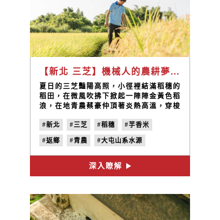
【新北 三芝】機械人的農耕夢，用友善稻米實踐對生活的理想 / 豪米好菜 蔡豪仲
夏日的三芝豔陽高照，小徑裡結滿稻穗的
稻田，在微風吹拂下掀起一陣陣金黃色稻
浪，在地青農蔡豪仲頂著炎熱高溫，穿梭
在田地間仔細觀察稻米的生長狀況，期盼
#新北
#三芝
#稻穗
#芋香米
著今年細心栽種的芋香米能有好的收成。
#返鄉
#青農
#大屯山系水源
#地味誌
#夏日納涼季
#農民力
深入瞭解
#vol.3