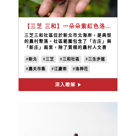
【三芝 三和】一朵朵紫紅色洛神花 凝聚起農村居民的心 / 三和社區發展協會理事長 江慶崇
三芝三和社區位於新北市北海岸，是典型
的農村聚落，社區範圍包含了「古庄」與
「新庄」兩里，除了質樸的農村人文景
致，也擁有豐富自然景觀資源。103年三
#新北
#三芝
#三和社區
#三生步道
和社區通過農村再生計畫，在社區居民的
努力下積極活化與推廣聚落文化與產業發
#農夫市集
#江慶崇
#洛神花
展，賦予傳統農村新的面貌。
#地味誌
#鮮味之秋
#農民力
#vol.4
深入瞭解