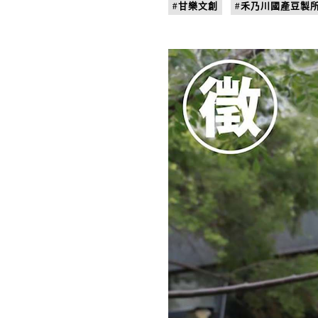
#甘樂文創
#禾乃川國產豆製