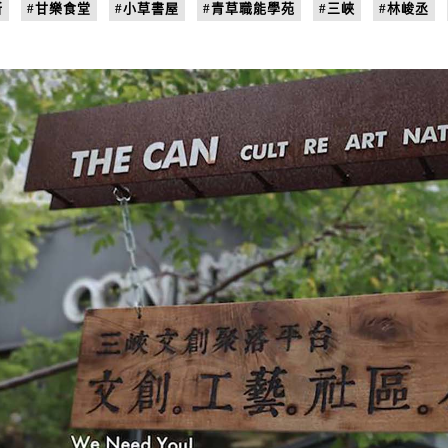
所
#甘樂食堂
#小草書屋
#青草職能學苑
#三峽
#林峻丞