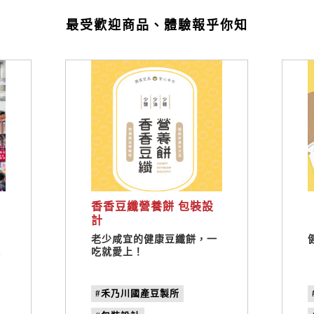
最受歡迎商品、體驗報乎你知
香香豆纖營養餅 包裝設
計
百
老少咸宜的健康豆纖餅，一
水
吃就愛上！
#禾乃川國產豆製所