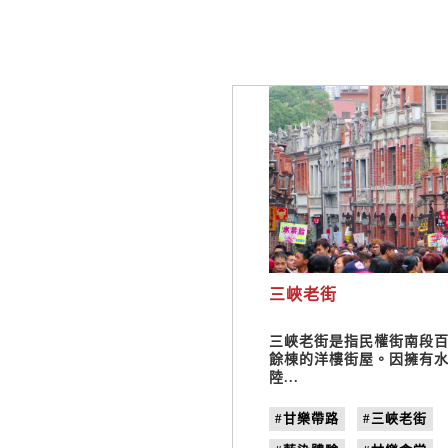
三峽老街
三峽老街是指民權街南段
餘棟的洋樓街屋。因擁有
陸...
#甘樂帶路
#三峽老街