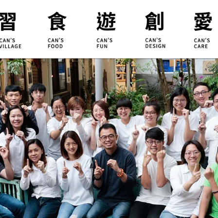
合習聚落
甘樂食堂
體驗遊程
地方創生
小草書
甘樂茶事
秀川居
設計服務
職能學
禾乃川
淨溪行動
烘焙