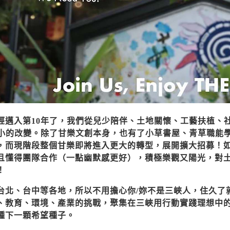
經邁入第10年了，我們從兒少陪伴、土地關懷、工藝扶植、
小小的改變。除了甘樂文創本身，也有了小草書屋、青草職能
，而現階段整個甘樂即將進入更大的轉型，展開擴大招募！
且懂得團隊合作（一點幽默感更好），積極樂觀又陽光，對
！
台北、台中等各地，所以不用擔心你/妳不是三峽人，住久了
、教育、環境、產業的挑戰，聚集在三峽用行動實踐理想中
種下一顆希望種子。