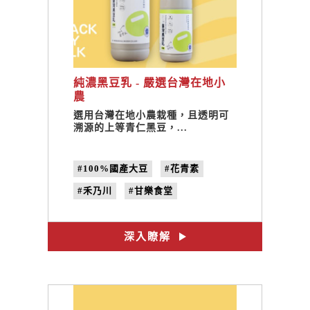
純濃黑豆乳 - 嚴選台灣在地小
農
選用台灣在地小農栽種，且透明可
溯源的上等青仁黑豆，...
#100%國產大豆
#花青素
#禾乃川
#甘樂食堂
#合習聚落
#體驗遊程
#文創設計
#非基改黑豆
深入瞭解
#黑豆乳