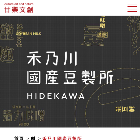
首頁
創
禾乃川國產豆製所