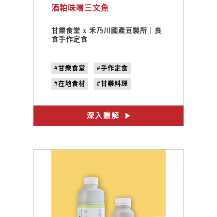
酒粕味噌三文魚
甘樂食堂 x 禾乃川國產豆製所｜良
食手作定食
#甘樂食堂
#手作定食
#在地食材
#甘樂料理
#三峽美食
#禾乃川
#體驗遊程
#文創設計
深入瞭解
#合習聚落