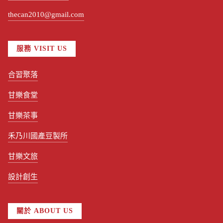
thecan2010@gmail.com
服務 VISIT US
合習聚落
甘樂食堂
甘樂茶事
禾乃川國產豆製所
甘樂文旅
設計創生
關於 ABOUT US