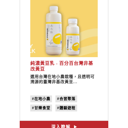
純濃黃豆乳 - 百分百台灣非基
改黃豆
選用台灣在地小農栽種，且透明可
溯源的臺灣非基改黃豆...
#在地小農
#合習聚落
#甘樂食堂
#體驗遊程
#文創設計
#禾乃川
#純濃豆乳
#100%國產大豆
深入瞭解