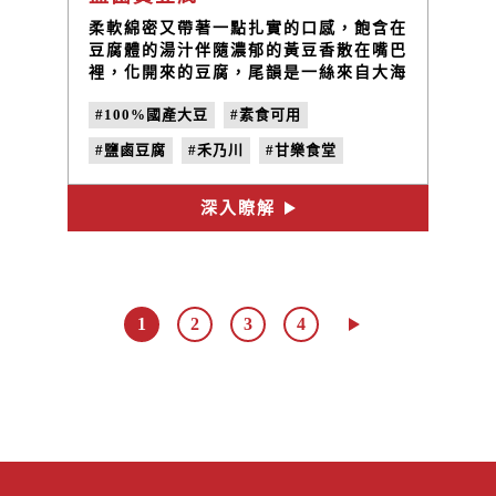
柔軟綿密又帶著一點扎實的口感，飽含在
豆腐體的湯汁伴隨濃郁的黃豆香散在嘴巴
裡，化開來的豆腐，尾韻是一絲來自大海
的鹹味，讓我帶給您食材最樸實的感受。
#100%國產大豆
#素食可用
#鹽鹵豆腐
#禾乃川
#甘樂食堂
#合習聚落
#體驗遊程
#文創設計
深入瞭解
#非基改黃豆
#天然鹽滷
#在地小農
#手作豆腐
1
2
3
4