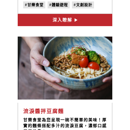
酒隨著溫度的冷熱，喝起來有不同的風
#甘樂食堂
#體驗遊程
#文創設計
味，可以依照個人口味喜好兌水飲用。
#禾乃川
深入瞭解
流淚醬拌豆腐麵
甘樂食堂為您呈現一碗不簡單的美味！厚
實的麵條搭配多汁的流淚豆腐，濃郁口感