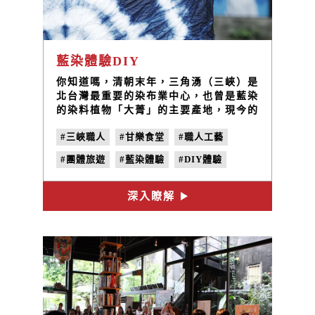
藍染體驗DIY
你知道嗎，清朝末年，三角湧（三峽）是
北台灣最重要的染布業中心，也曾是藍染
的染料植物「大菁」的主要產地，現今的
三峽老街仍能看到許多當年留下的「染
#三峽職人
#甘樂食堂
#職人工藝
坊」牌樓立面。我們在甘樂食堂也建置了
染坊。邀請您，在旅行途中，透過在地師
#團體旅遊
#藍染體驗
#DIY體驗
傅的指導，藉由手做的溫度，創造屬於自
己旅行的紀念品，除了更認識三峽，也共
#手作課程
同延續了傳統職人的技藝。
深入瞭解