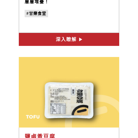
層層堆疊！
#甘樂食堂
深入瞭解
鹽鹵黃豆腐