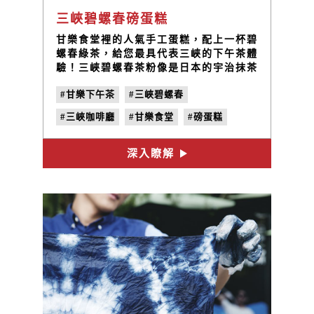
三峽碧螺春磅蛋糕
甘樂食堂裡的人氣手工蛋糕，配上一杯碧
螺春綠茶，給您最具代表三峽的下午茶體
驗！三峽碧螺春茶粉像是日本的宇治抹茶
那樣有著屬於自己的獨特香氣，而且沒有
#甘樂下午茶
#三峽碧螺春
任何添加物，絕對是扎實的手工自製磅蛋
糕。
#三峽咖啡廳
#甘樂食堂
#磅蛋糕
#禾乃川
深入瞭解