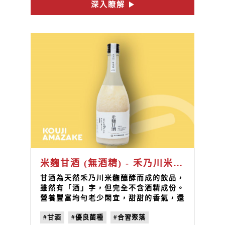
認識食材與永續飲食；最後前往「禾乃川
深入瞭解
#三峽輕旅行
#三峽一日遊
#三峽旅遊
國產豆製所」，親手製作豆腐，了解一塊
豆腐是如何從土地走上餐桌。
#河岸生態走讀
#三峽生態導覽
米麴甘酒 (無酒精) - 禾乃川米麴純手工釀製
甘酒為天然禾乃川米麴釀酵而成的飲品，
雖然有「酒」字，但完全不含酒精成份。
營養豐富均勻老少閑宜，甜甜的香氣，還
可以吃到米粒真實口感。靜置後會產生分
#甘酒
#優良菌種
#合習聚落
層為自然現象，飲用時請先搖晃均勻。甘