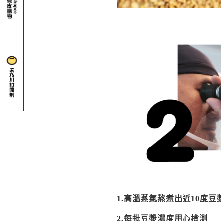
1.高溫蒸氣熬煮出近10度豆
2.每批豆漿濃度用心檢測