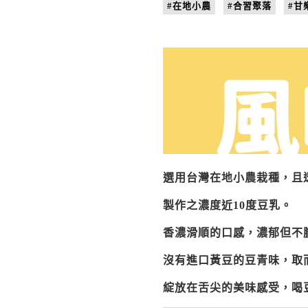
#在地小農
#合習聚落
#甘
選用台灣在地小農栽種，且
製作之濃度近10度豆乳。
香濃滑順的口感，濃郁但不
沒有進口黃豆的豆青味，取
綻放在舌尖的美味感受，喝