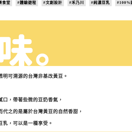
樂食堂
#體驗遊程
#文創設計
#禾乃川
#純濃豆乳
#100
透明可溯源的台灣非基改黃豆。
膩口，帶著些微的豆奶香氣，
而代之的是屬於台灣黃豆的自然香甜，
豆乳，可以是一種享受。