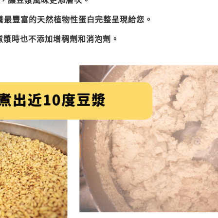
糖，讓豆漿風味更添層次。
營養最豐富的天然植物性蛋白完整呈現給您。
，煮漿時也不添加增稠劑和消泡劑。