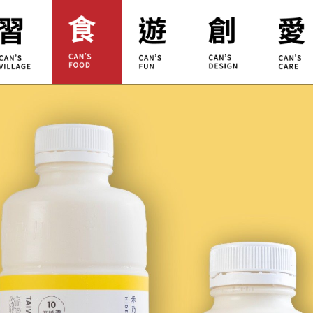
合習聚落
甘樂食堂
體驗遊程
地方創生
小草書
甘樂茶事
秀川居
設計服務
職能學
禾乃川
淨溪行動
烘焙