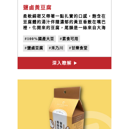
鹽鹵黃豆腐
柔軟綿密又帶著一點扎實的口感，飽含在
豆腐體的湯汁伴隨濃郁的黃豆香散在嘴巴
裡，化開來的豆腐，尾韻是一絲來自大海
的鹹味，讓我帶給您食材最樸實的感受。
#100%國產大豆
#素食可用
#鹽鹵豆腐
#禾乃川
#甘樂食堂
#合習聚落
#體驗遊程
#文創設計
深入瞭解
#非基改黃豆
#天然鹽滷
#在地小農
#手作豆腐