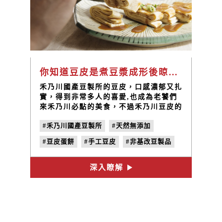
你知道豆皮是煮豆漿成形後晾乾製成的嗎？
禾乃川國產豆製所的豆皮，口感濃郁又扎
實，得到非常多人的喜愛,也成為老饕們
來禾乃川必點的美食，不過禾乃川豆皮的
製作過程非常的複雜，也需要極大的耐心
#禾乃川國產豆製所
#天然無添加
和細心，我們堅持當日現做,在6個燒燙燙
的爐中倒入剛出爐的新鮮純濃豆漿，歷經
#豆皮蛋餅
#手工豆皮
#非基改豆製品
15分鐘等待，在細心撈起晾製，等待放
涼在進行折疊的工作，要有這麼多的程
#素食可用
#豆漿湯葉
#純濃豆漿
序，才可以將好品質的美味豆皮送到您的
深入瞭解
#植物性蛋白質
#手作豆皮
面前，堅持每日新鮮現做，開封即食，品
嘗濃郁香純且層層堆疊的口感。