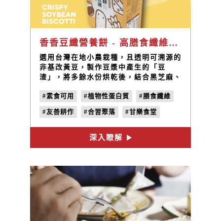
香香豆纖營養餅 - 高膳食纖維植物性蛋白質
選用台灣在地小農栽種，且透明可溯源的
非基改黃豆，製作豆漿中產生的「豆
渣」，將多餘水份烘乾後，結合黑芝麻、
燕麥和起司粉，少油、少鹽、少糖，做成
#素食可用
#植物性蛋白質
#膳食纖維
天然養生點心香香豆纖營養餅。
#友善耕作
#合習聚落
#甘樂食堂
#豆渣餅乾
#豆渣餅
深入瞭解