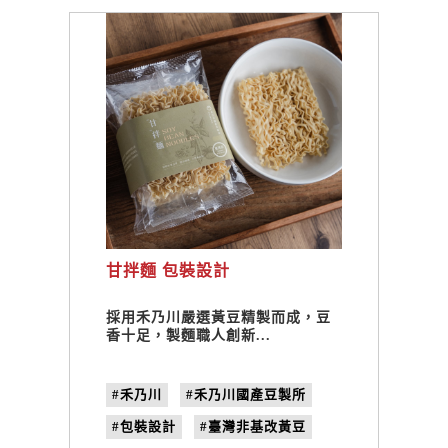
甘拌麵 包裝設計
採用禾乃川嚴選黃豆精製而成，豆
香十足，製麵職人創新...
#禾乃川
#禾乃川國產豆製所
#包裝設計
#臺灣非基改黃豆