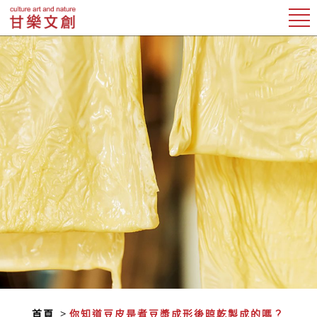
首頁
你知道豆皮是煮豆漿成形後晾乾製成的嗎？