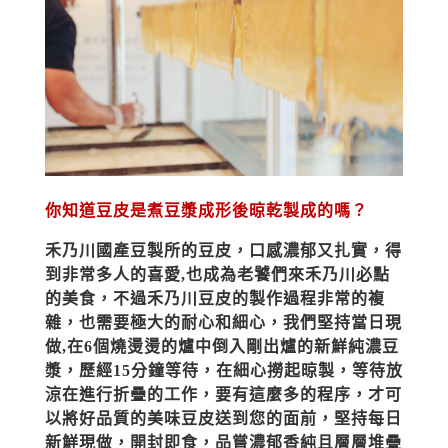
你知道豆皮是煮豆漿成形後晾乾製成的嗎？
禾乃川國產豆製所的豆皮，口感濃郁又扎實，得
到非常多人的喜愛,也成為老饕們來禾乃川必點
的美食，不過禾乃川豆皮的製作過程非常的複
雜，也需要極大的耐心和細心，我們堅持當日現
做,在6個燒燙燙的爐中倒入剛出爐的新鮮純濃豆
漿，歷經15分鐘等待，在細心撈起晾製，等待放
涼在進行折疊的工作，要有這麼多的程序，才可
以將好品質的美味豆皮送到您的面前，堅持每日
新鮮現做，開封即食，品嘗濃郁香純且層層堆疊