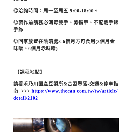
◎洽詢時間：周一至周五
9:00-18:00
。
◎製作前請務必消毒雙手、剪指甲、不配戴手錶
手飾
◎回家放置在陰暗處
3-6
個月方可食用
(3
個月金
味噌、
6
個月赤味噌
)
【課程地點】
請看禾乃川國產豆製所&合習聚落
-
交通
&
停車指
南 >>>
https://www.thecan.com.tw/tw/article/
detail/2102