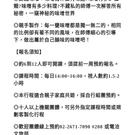
類
?
味噌有多少料理
?
不藏私的師傅一次解答所有
秘密，一窺神秘的味增世界
◎親手製作
：
每一甕味噌都是獨一無二的，相同
的比例卻有著不同的風味，在師傅細心的引導
下，做出屬於自己韻味的味噌吧！
【報名須知】
◎約
6
到
12
人即可開課，須提前一周預約報名。
◎課程時間：每日
14:00~16:00
，視人數約
1.5-2
小時
◎本行程適合親子家庭共遊，採自行組團預約。
◎十人以上機關團體，可另外指定課程時間或規
劃客製化行程
◎歡迎團體線上預約02-2671-7090 #208 或電洽
文旅部