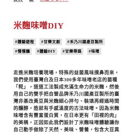
米麴味噌DIY
#體驗遊程
#甘樂文創
#禾乃川國產豆製所
#慢慢釀
#體驗DIY
#甘樂帶路
#味噌
走進米麴培養現場，特殊的益菌風味撲鼻而來，
我們使用臺灣白及日本300多年味噌老店的菌種
「糀」，道道工法製成充滿生命力的米麴，然後
用自己的雙手把自營品牌禾乃川國產豆製所的臺
灣非基改黃豆與米麴細心拌勻、裝填再經過時間
的釀酵，造就有手感溫度的古法味噌。因為米麴
味噌含有豐富蛋白質，在日本更有「田裡的肉」
的美稱，正因如此我們設計了米麴味噌體驗讓你
自己動手做除了天然、美味、營養，包含大豆異