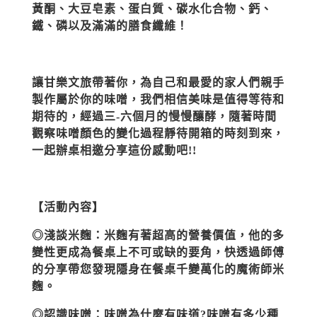
黃酮、大豆皂素、蛋白質、碳水化合物、鈣、
鐵、磷以及滿滿的膳食纖維！
讓甘樂文旅帶著你，為自己和最愛的家人們親手
製作屬於你的味噌，我們相信美味是值得等待和
期待的，經過三-六個月的慢慢釀酵，隨著時間
觀察味噌顏色的變化過程靜待開箱的時刻到來，
一起辦桌相邀分享這份感動吧!!
【活動內容】
◎淺談米麴：
米麴有著超高的營養價值，他的多
變性更成為餐桌上不可或缺的要角，快透過師傅
的分享帶您發現隱身在餐桌千變萬化的魔術師米
麴。
◎認識味噌
：
味噌為什麼有味道
?
味噌有多少種