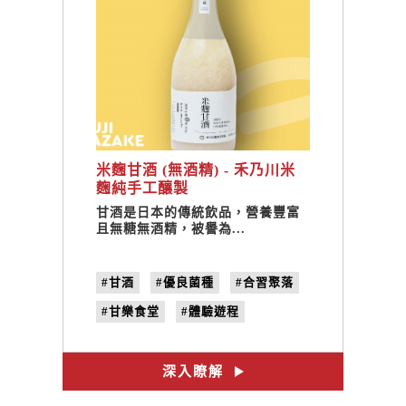
米麴甘酒 (無酒精) - 禾乃川米
麴純手工釀製
甘酒是日本的傳統飲品，營養豐富
且無糖無酒精，被譽為...
#甘酒
#優良菌種
#合習聚落
#甘樂食堂
#體驗遊程
#文創設計
#禾乃川
深入瞭解