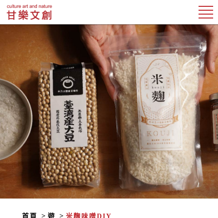
首頁
遊
米麴味噌DIY