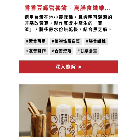
香香豆纖營養餅 - 高膳食纖維植物性蛋白質
選用台灣在地小農栽種，且透明可溯源的
非基改黃豆，製作豆漿中產生的「豆
渣」，將多餘水份烘乾後，結合黑芝麻、
燕麥和起司粉，少油、少鹽、少糖，做成
#素食可用
#植物性蛋白質
#膳食纖維
天然養生點心香香豆纖營養餅。
#友善耕作
#合習聚落
#甘樂食堂
#豆渣餅乾
#豆渣餅
深入瞭解