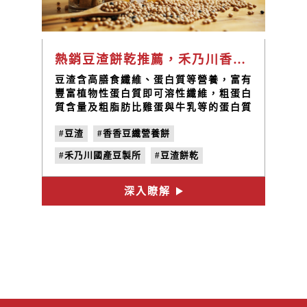
熱銷豆渣餅乾推薦，禾乃川香香豆纖營養餅營養滿分
豆渣含高膳食纖維、蛋白質等營養，富有
豐富植物性蛋白質即可溶性纖維，粗蛋白
質含量及粗脂肪比雞蛋與牛乳等的蛋白質
成分含量還要高出許多，日本更將豆纖作
#豆渣
#香香豆纖營養餅
為取代白米的珍貴。禾乃川看見了豆渣的
好處，於是保留了製作豆製品時產生的豆
#禾乃川國產豆製所
#豆渣餅乾
渣，將這樣營養的食材多方運用，製作成
老少咸宜、營養滿分的零食—香香豆纖營
#在地小農
#非基改黃豆
養餅!
深入瞭解