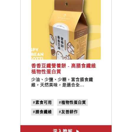
香香豆纖營養餅 - 高膳食纖維
植物性蛋白質
少油、少鹽、少糖，富含膳食纖
維，天然美味，是適合全...
#素食可用
#植物性蛋白質
#膳食纖維
#友善耕作
#合習聚落
#甘樂食堂
#豆渣餅乾
#豆渣餅
深入瞭解