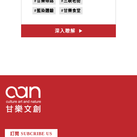
#甘樂帶路
#三峽老街
#藍染體驗
#甘樂食堂
#禾乃川國產豆製所
#甘樂茶事
#禾乃川釀酵吧
#秀川居
深入瞭解
#三峽一日遊
#三峽旅遊
#三峽導覽
訂閱 SUBCRIBE US