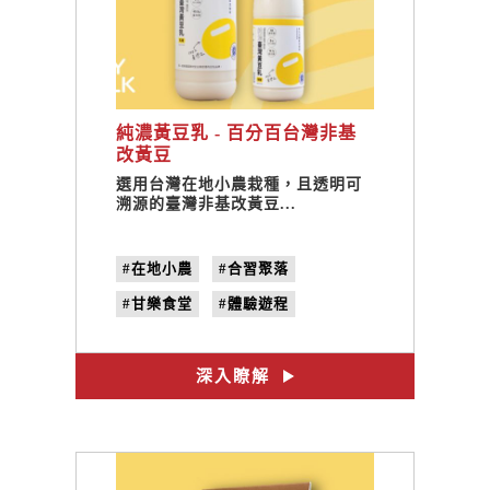
純濃黃豆乳 - 百分百台灣非基
改黃豆
選用台灣在地小農栽種，且透明可
溯源的臺灣非基改黃豆...
#在地小農
#合習聚落
#甘樂食堂
#體驗遊程
#文創設計
#禾乃川
#純濃豆乳
#100%國產大豆
深入瞭解
#黃豆乳