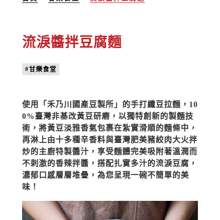
流淚醬拌豆腐麵
#甘樂食堂
使用「禾乃川國產豆製所」的手打纖豆拉麵，10
0%臺灣非基改黃豆研磨，以獨特創新的製麵技
術，將黃豆淡雅香氣包裹在紮實滑順的麵條中，
再淋上由十多種辛香料與臺灣肥美豬絞肉大火拌
炒的主廚特製醬汁，享受麵體完美吸附著溫潤而
不刺激的香辣拌醬，搭配扎實多汁的流淚豆腐，
濃郁口感層層堆疊，為您呈現一碗不簡單的美
味！