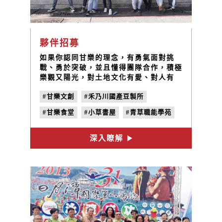
夥伴招募
如果你認同甘樂的理念，有勇氣面對挑
戰、勇於突破，並且懂得團隊合作，積極
樂觀又陽光，對土地文化有愛、對人有
情，那麼很歡迎你加入我們的團隊！
#甘樂文創
#禾乃川國產豆製所
#甘樂食堂
#小草書屋
#青草職能學苑
#三峽
#林峻丞
#人才招募
#職缺
深入瞭解