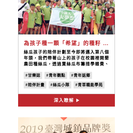
為孩子種一顆「希望」的種籽 —— 帶著你們「做夢，圓夢」/ 林峻丞
絲瓜孩子的陪伴計劃至今即將邁入第八個
年頭，我們帶著山上的孩子在校園裡開墾
農田種絲瓜，透過賣絲瓜布籌措學雜費、
成長圓夢基金，陪伴孩子們學習成長，那
#甘樂誌
#青年觀點
#青年返鄉
一畝小小的絲瓜田就是孩子們夢想的起
點。每一年都反覆進行播種、除草、整
#陪伴計畫
#絲瓜小隊
#青草職能學苑
地、搭棚、翻土、施肥、澆水等工作，漫
長的耕作過程就是等待最後的收成，而長
#小草書屋
#林峻丞
#泳渡日月潭
達半年等待對孩子來說就是最好的學習，
深入瞭解
過程中如果付出的多，收成相對比較好，
這是上天給予勤勞者的回饋，所以對於生
活環境不好的孩子來說學習付出就相對重
要！