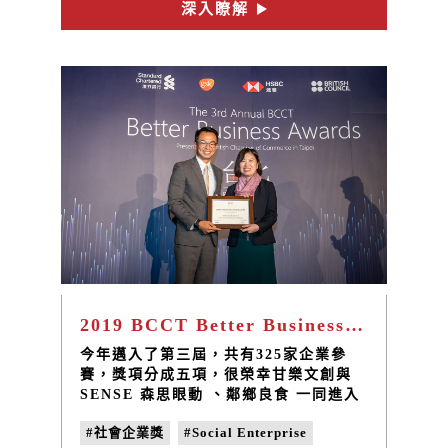
在10年間，一直不忘初衷，對於臺灣、
深入瞭解
土地、人的熱愛持續付出各種行動與改
變，發掘並解決社區問題以及回應在地的
需要，未來我們也想要透過10年累積的
能量，將這一些愛持續散佈在各個臺灣的
各個角落。
2019 BCCT Better Business Awards「Social Enterprise 社會企業獎」甘樂文創勇奪前三強
今年邁入了第三屆，共有325家企業參
賽，獎項分成五項，很榮幸甘樂文創與
SENSE 森思眼動 、鄰鄉良食 一同進入
「Social Enterprise 社會企業獎」前三
#社會企業獎
#Social Enterprise
強，也恭喜鄰鄉良食獲得第一名的殊榮，