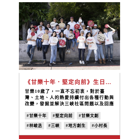
《甘樂十年．堅定向前》生日派對
甘樂10歲了，一直不忘初衷，對於臺
灣、土地、人的熱愛持續付出各種行動與
改變，發掘並解決三峽社區問題以及回應
在地的需要，未來我們也想要透過十年累
#甘樂十年
#堅定向前
#甘樂文創
積的能量，將這一些愛持續散佈在各個臺
灣的各個角落，我們會謹記創立時的初衷
#林峻丞
#三峽
#地方創生
#小村長
與信念，努力成就更多美好的事物，與社
區共生共榮，達到城鄉共好循環 ！ 甘樂