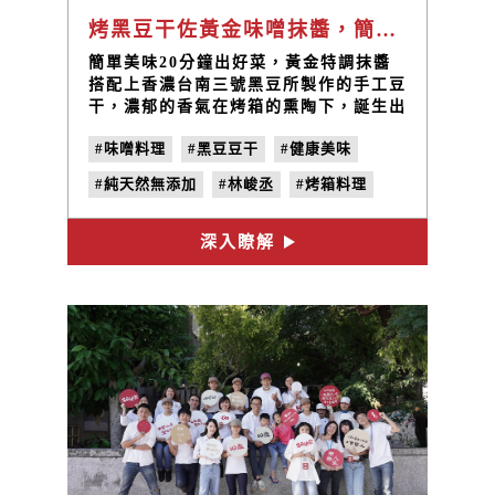
烤黑豆干佐黃金味噌抹醬，簡單烤箱料理馬上做｜禾乃川小廚房特別篇
簡單美味20分鐘出好菜，黃金特調抹醬
搭配上香濃台南三號黑豆所製作的手工豆
干，濃郁的香氣在烤箱的熏陶下，誕生出
金黃色的光澤！
#味噌料理
#黑豆豆干
#健康美味
#純天然無添加
#林峻丞
#烤箱料理
深入瞭解