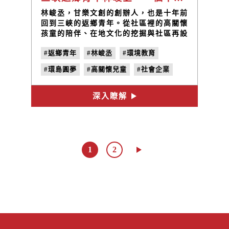
林峻丞，甘樂文創的創辦人，也是十年前
回到三峽的返鄉青年。從社區裡的高關懷
孩童的陪伴、在地文化的挖掘與社區再設
計改變三峽，這是十年前的起點，而這十
#返鄉青年
#林峻丞
#環境教育
年改變了些什麼？
#環島圓夢
#高關懷兒童
#社會企業
#地方創生
#小草書屋
深入瞭解
1
2