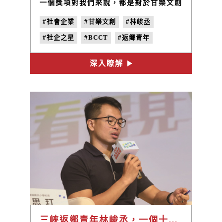
一個獎項對我們來說，都是對於甘樂文創
以及夥伴們的肯定，我們將持續的前行，
#社會企業
#甘樂文創
#林峻丞
發揮正向的影響力！
#社企之星
#BCCT
#返鄉青年
#地方創生
深入瞭解
三峽返鄉青年林峻丞，一個十年前開始的故事，然後呢？