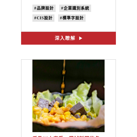
#品牌設計
#企業識別系統
#CIS設計
#標準字設計
#包裝設計
#豆漿店
#LOGO設計
#國產豆
深入瞭解
#平面設計
#品牌規劃
#品牌識別
#禾乃川國產豆製所
#三峽