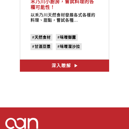
禾乃川小廚房，嘗試料理的各
種可能性！
以禾乃川天然食材發展各式各樣的
料理、甜點，嘗試各種...
#天然食材
#味噌御露
#甘酒豆漿
#味噌溜沙拉
#豆腐提拉米蘇
#食譜
#健康養生
#料理
#禾乃川
深入瞭解