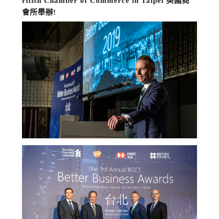
ritish Chamber of Commerce in Taipei 英國商
會所舉辦!