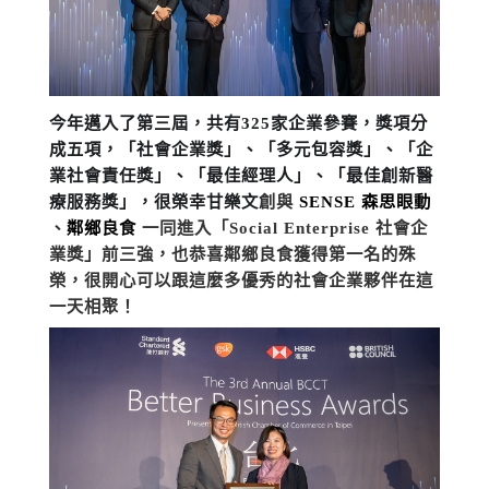
今年邁入了第三屆，共有325家企業參賽，獎項分
成五項，「
社會企業獎」、
「
多元包容獎
」、
「
企
業社會責任獎」、
「
最佳經理人」、
「
最佳創新醫
療服務獎」，
很榮幸甘樂文
創與 
SENSE 森思眼動
、
鄰鄉良食
 一同進入
「Social Enterprise 社會企
業獎」
前三強，也恭喜鄰鄉良食獲得第一名的殊
榮，很開心可以跟這麼多優秀的社會企業夥伴在這
一天相聚！