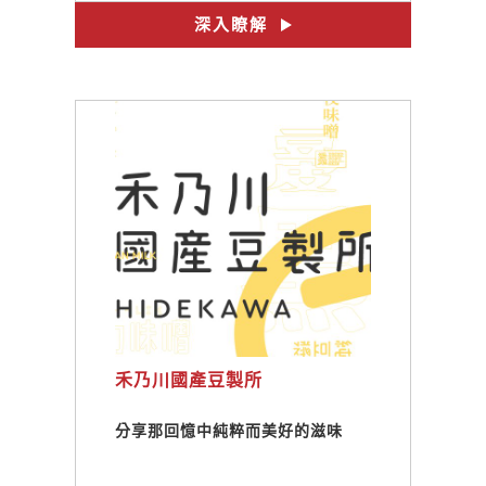
#文創設計
#甘樂食堂
深入瞭解
#禾乃川
#非基改黃豆
#在地小農
禾乃川國產豆製所
分享那回憶中純粹而美好的滋味