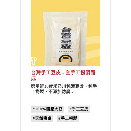
台灣手工豆皮 - 全手工撈製而
成
選用近10度禾乃川純濃豆漿，純手
工撈製，不添加防腐...
#100%國產大豆
#手工豆皮
#天然鹽鹵
#手工撈製
#合習聚落
#體驗遊程