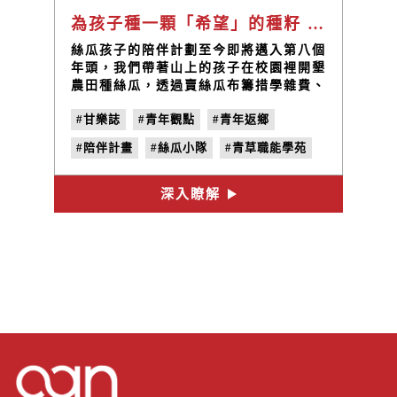
為孩子種一顆「希望」的種籽 —— 帶著你們「做夢，圓夢」/ 林峻丞
絲瓜孩子的陪伴計劃至今即將邁入第八個
年頭，我們帶著山上的孩子在校園裡開墾
農田種絲瓜，透過賣絲瓜布籌措學雜費、
成長圓夢基金，陪伴孩子們學習成長，那
#甘樂誌
#青年觀點
#青年返鄉
一畝小小的絲瓜田就是孩子們夢想的起
點。每一年都反覆進行播種、除草、整
#陪伴計畫
#絲瓜小隊
#青草職能學苑
地、搭棚、翻土、施肥、澆水等工作，漫
長的耕作過程就是等待最後的收成，而長
#小草書屋
#林峻丞
#泳渡日月潭
達半年等待對孩子來說就是最好的學習，
深入瞭解
過程中如果付出的多，收成相對比較好，
這是上天給予勤勞者的回饋，所以對於生
活環境不好的孩子來說學習付出就相對重
要！