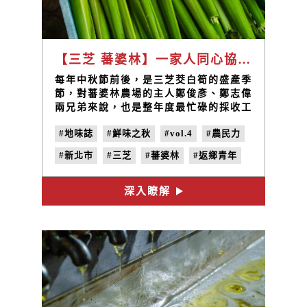
【三芝 蕃婆林】一家人同心協力 培育出鮮嫩甜美的三芝茭白筍 / 蕃婆林農場 鄭俊彥、鄭志偉
每年中秋節前後，是三芝茭白筍的盛產季
節，對蕃婆林農場的主人鄭俊彥、鄭志偉
兩兄弟來說，也是整年度最忙碌的採收工
作期，從日出忙到日落，是兩兄弟與家人
#地味誌
#鮮味之秋
#vol.4
#農民力
們這段期間的農忙日常。
#新北市
#三芝
#蕃婆林
#返鄉青年
#鄭俊彥
#鄭志偉
#茭白筍
#地瓜
深入瞭解
#白蘿蔔