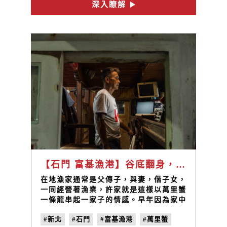
深入瞭解
【石門 富基漁港】谷底翻身，捕蟹扭轉人生 / 許財添
在地漁家通常是父傳子，與妻，偕子女，
一同經營著漁業，許家就是這樣以萬里蟹
一條龍串起一家子的情感。早年因為家中
經營的砂石生意投資失利，一夕之間家產
#新北
#石門
#富基漁港
#萬里蟹
全賠光，還揹了一億八千萬的債務，原本