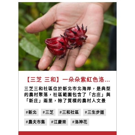
【三芝 三和】一朵朵紫紅色洛神花 凝聚起農村居民的心 / 三和社區發展協會理事長 江慶崇
三芝三和社區位於新北市北海岸，是典型
的農村聚落，社區範圍包含了「古庄」與
「新庄」兩里，除了質樸的農村人文景
致，也擁有豐富自然景觀資源。103年三
#新北
#三芝
#三和社區
#三生步道
和社區通過農村再生計畫，在社區居民的
努力下積極活化與推廣聚落文化與產業發
#農夫市集
#江慶崇
#洛神花
展，賦予傳統農村新的面貌。
#地味誌
#鮮味之秋
#農民力
#vol.4