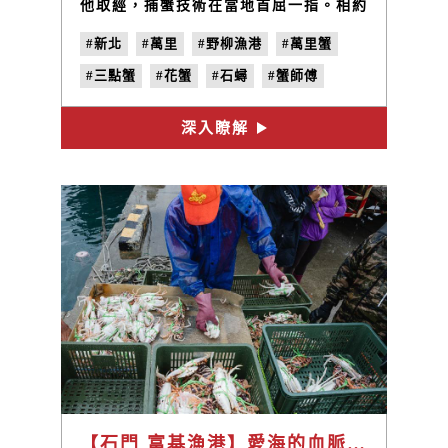
他取經，捕蟹技術在當地首屈一指。相約
出海前的時間在港邊碰面，林清山一身輕
#新北
#萬里
#野柳漁港
#萬里蟹
便，老神在在，完全沒有一般人印象中出
海捕魚的那種急迫與緊繃，對於出海前的
#三點蟹
#花蟹
#石蟳
#蟹師傅
準備工作，他揚著眉說：「要準備什
麼？」出生野柳，自小就與海相伴，與長
#林清山
#秋蟹
#新裕發
#船長
輩出海捕魚，討海二字他不陌生，但能讓
深入瞭解
#地味誌
#鮮味之秋
#主題專欄
他如此放鬆、自信的背後，是捕蟹迄今五
十多年的經驗，早將海洋地形摸透，算計
#vol.4
潮汐變化，實務的累積加上不斷精進自
己，發展出一套自己的捕蟹技巧，應便於
各大漁場。
【石門 富基漁港】愛海的血脈傳承，浪漫的掌舵人 / 吳啟帆