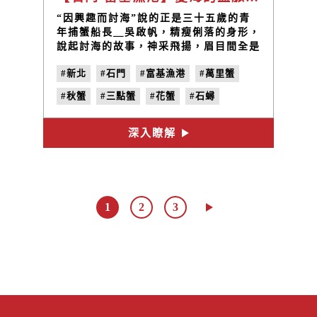
​“因興趣而討海”說的正是三十五歲的青
年捕蟹船長＿吳啟帆，精瘦俐落的身形，
說起討海的故事，神采飛揚，眉目間全是
喜悅。這種愛海的血脈傳承就不得不提到
#新北
#石門
#富基漁港
#萬里蟹
「從素人成功轉做捕蟹船長」的父親吳兩
成，年輕時是海釣迷，有空就往海邊跑，
#秋蟹
#三點蟹
#花蟹
#石蟳
愛上了大海，更下定決心拿出積蓄買了條
漁船，自己當起了船長。
#返鄉青年
#船長
#日日欣
#吳啟帆
深入瞭解
#吳兩成
#永續補蟹
#抓大放小
#vol.4
#地味誌
#鮮味之秋
#主題專欄
1
2
3