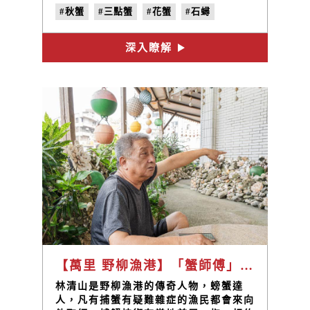
家中的漁船是僱員在掌舵，中年潦倒的許
#秋蟹
#三點蟹
#花蟹
#石蟳
財添自己上船當船長，出海捕蟹為生，背
起家中債務。
#全勝66
#許財添
#邱慧琪
深入瞭解
#慧琪活海鮮
#vol.4
#地味誌
#鮮味之秋
#主題專欄
【萬里 野柳漁港】「蟹師傅」，行走的捕蟹教科書 / 林清山
林清山是野柳漁港的傳奇人物，螃蟹達
人，凡有捕蟹有疑難雜症的漁民都會來向