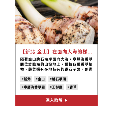
【新北 金山】在面向大海的梯田裡 復育金山跳石芋頭的美好滋味 / 寧靜海香草園 王御庭
隔著金山跳石海岸面向大海，寧靜海香草
園位於臨海的山坡地上，種植各種香草植
物、蔬菜還有在地特有的跳石芋頭。創辦
人王御庭十幾年前面臨人生與事業的轉折
#新北
#金山
#跳石芋頭
點，毅然決然轉行投入療癒人心的香草產
業，雖然原本對農業一竅不通，但是透過
#寧靜海香草園
#王御庭
#香草
不斷的學習與實作、與農友交流互動，累
積出屬於自己的心得與經驗，除了運用各
#地味誌
#鮮味之秋
#農民力
#vol.4
種香草開發多元產品，更延伸發展食農體
深入瞭解
驗課程，引導許多人透過香草植物認識台
灣的土地。