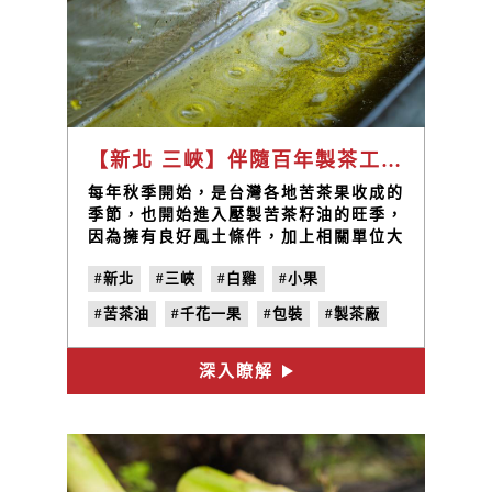
【新北 三峽】伴隨百年製茶工藝的金黃苦茶油，成就三峽好滋味 / 大埔製茶廠 陳宣和、姜慧姿
每年秋季開始，是台灣各地苦茶果收成的
季節，也開始進入壓製苦茶籽油的旺季，
因為擁有良好風土條件，加上相關單位大
力推廣，使三峽成為新北市苦茶籽的最大
#新北
#三峽
#白雞
#小果
產區。位於三峽白雞山區的「大埔製茶
廠」擁有百年製茶經驗，產製各種高品質
#苦茶油
#千花一果
#包裝
#製茶廠
茶品，也延伸發展出壓製苦茶油的代工服
務，更推出自家苦茶油相關產品，品質長
#第三代
#陳宣和
#姜慧姿
#地味誌
久以來受到各地農友、顧客的信賴。
深入瞭解
#鮮味之秋
#農民力
#vol.4