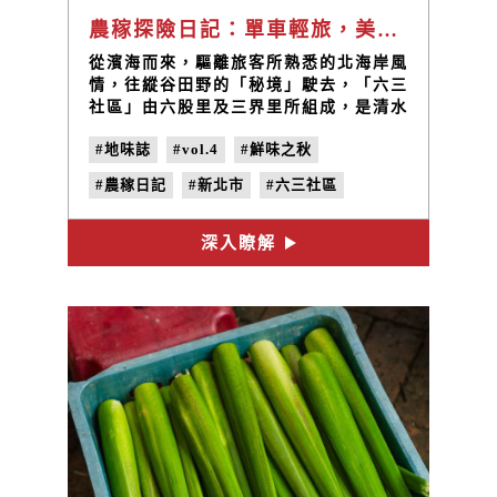
農稼探險日記：單車輕旅，美人山下的田園時光
從濱海而來，驅離旅客所熟悉的北海岸風
情，往縱谷田野的「秘境」駛去，「六三
社區」由六股里及三界里所組成，是清水
溪及磺溪流經之地，清水溪清澈純淨，有
#地味誌
#vol.4
#鮮味之秋
豐富的生物多樣性，以及臺灣特有種，磺
溪礦物質含量高，溪床被染成特殊的金黃
#農稼日記
#新北市
#六三社區
色，形成少見且特殊的自然景觀。善用地
利條件，「六三社區」水圳遍佈，因屬北
#六股里
#三界里
#聖德宮
海岸的火山地質，半砂質黏土，土質鬆軟
深入瞭解
#三官大帝
#地瓜
#茭白筍
且排水良好，產出的地瓜擁有與眾不同的
特殊綿密口感而盛名，亦是北台灣最大杜
#半嶺訪源
#儒門柑仔店
鵑花供應地，是生產力旺盛的田莊。
#金山舊機場遺址
#洗衣亭
#水水田莊