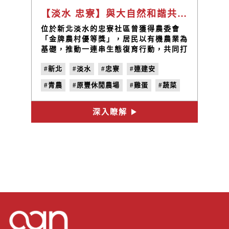
【淡水 忠寮】與大自然和諧共存，用有機農業為下一代找回生態 / 原豐休閒農場 連建安
位於新北淡水的忠寮社區曾獲得農委會
「金牌農村優等獎」，居民以有機農業為
基礎，推動一連串生態復育行動，共同打
造出與大自然和諧共存的農村生活，逐步
#新北
#淡水
#忠寮
#連建安
找回當地豐富多元的優質生態。原豐休閒
農場的創辦人連建安，是社區裡少數的返
#青農
#原豐休閒農場
#雞蛋
#蔬菜
鄉青農，出生在務農家庭，從小就習慣在
泥巴裡打滾，八年前父親的一場重病，成
#返鄉
為了他返鄉從農的契機，在社區理事長的
深入瞭解
鼓勵下，連建安決定承接家中的農耕事
業，除了延續父親友善土地的耕種理想，
也能夠就近照顧家人。