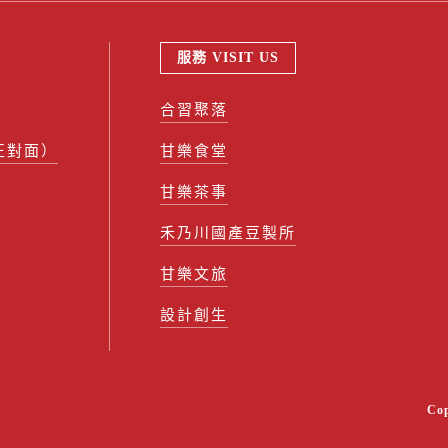
服務 VISIT US
合習聚落
正對面）
甘樂食堂
甘樂茶事
禾乃川國產豆製所
甘樂文旅
設計創生
Co