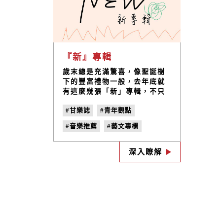
『新』專輯
歲末總是充滿驚喜，像聖誕樹
下的豐富禮物一般，去年底就
有這麼幾張「新」專輯，不只
是時間新，跨界已經不稀奇，
#甘樂誌
#青年觀點
還充滿實驗性。
#音樂推薦
#藝文專欄
#甘樂選歌
#新專輯
深入瞭解
#Go Go Rise
#著色
#愛貝克思
#陳綺貞
#偶然與巧合
#添翼
#no.27
#曬日頭