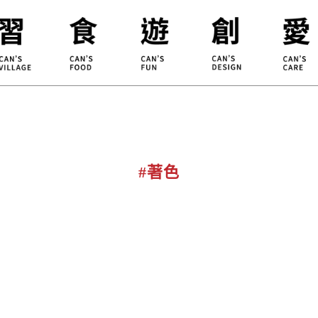
合習聚落
甘樂食堂
體驗遊程
地方創生
小草書
甘樂茶事
秀川居
設計服務
職能學
禾乃川
淨溪行動
烘焙
#著色