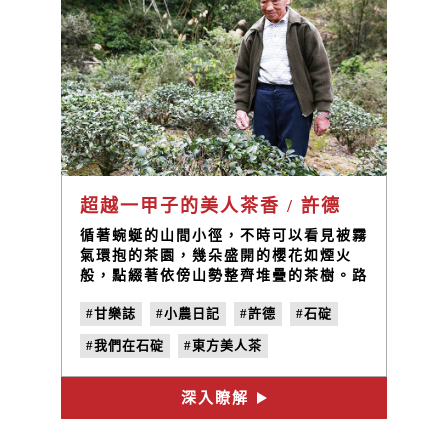
超越一甲子的美人茶香 / 許德
循著蜿蜒的山間小徑，不時可以看見被霧
氣環抱的茶園，幾朵盛開的櫻花如煙火
般，點綴著依傍山勢整齊堆疊的茶樹。路
邊一個瘦小的身影向我們揮手招呼，許德
#甘樂誌
#小農日記
#許德
#石碇
停下了手邊的農務，熱情地引著我們來到
他的住處。充滿歲月的石造屋，還有掛滿
#我們在石碇
#東方美人茶
獎狀與匾額的製茶室，在旁的許林寶雀已
備好茶水，夫妻倆的熱情與喜悅徹底溫暖
#文山包種茶
#石碇烏塗村
#no.28
了冬天的寒意。
深入瞭解
#到在地人家吃一碗