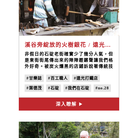
溪谷旁綻放的火樹銀花 / 遠光打鐵店 葉德茂
非假日的石碇老街確實少了幾分人氣，但
是東街街尾傳出來的陣陣鏗鏘聲讓我們格
外好奇。被炭火燻黑的店鋪訴說著傳統技
藝跨越百年的曾經，依然炙熱的爐火搭配
#甘樂誌
#百工職人
#遠光打鐵店
葉德茂師傅專注的神情，淬鍊出來的並非
只是冰冷的鐵具，而是堅持數十年的熱情
#葉德茂
#石碇
#我們在石碇
#no.28
以及人情味。
#到在地人家吃一碗
深入瞭解