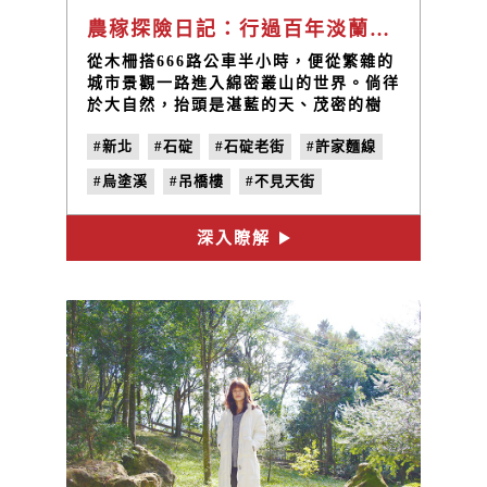
農稼探險日記：行過百年淡蘭的山城輕旅行
從木柵搭666路公車半小時，便從繁雜的
城市景觀一路進入綿密叢山的世界。倘徉
於大自然，抬頭是湛藍的天、茂密的樹
木，低頭是清澈的石碇溪水，白鴨抖抖身
#新北
#石碇
#石碇老街
#許家麵線
上的毛，群魚的鱗片在陽光下閃光。烏塗
社區就隱藏在美如畫卷的群山流水之中。
#烏塗溪
#吊橋樓
#不見天街
#黑金礦工雕像
#淡蘭吊橋
深入瞭解
#烏塗溪步道
#四分子古道
#植物染
#徐仁評
#三色麵線
#流水麵
#麵線體驗