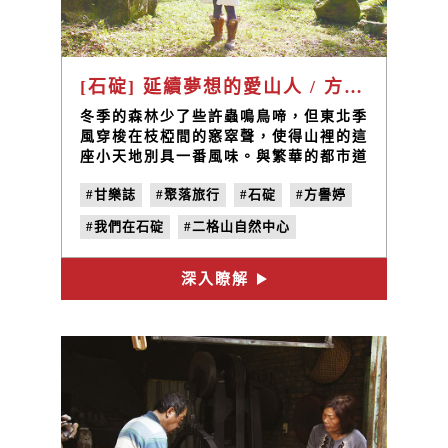
[石碇] 延續夢想的愛山人 / 方譽婷
冬季的森林少了些許蟲鳴鳥啼，但東北季
風穿梭在枝椏間的窸窣聲，使得山裡的這
座小天地別具一番風味。與繁華的都市道
別，返鄉的方譽婷接下父親花了畢生心力
#甘樂誌
#聚落旅行
#石碇
#方譽婷
所經營的二格山自然中心，守護的不只是
這片山林間的心跳聲，還有傳承摯愛父親
#我們在石碇
#二格山自然中心
的夢想與記憶。
#方正泰
#no.28
#到在地人家吃一碗
深入瞭解