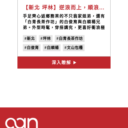
【新北 坪林】逆浪而上，順浪而行，但終究它會帶你回到岸上。 衝浪，跟人生很像，與返鄉的心路歷程也有幾分相似。 / 白青長茶作坊 白俊育、白順楊
手足齊心返鄉務茶的不只翁家姐弟，還有
「白青長茶作坊」的白俊育與白順楊兄
弟。外型時髦，穿搭講究，更喜好衝浪極
限運動，徹首徹尾都像是叛逆又自由奔放
#新北
#坪林
#白青長茶作坊
的時下青年男子，迴游青農的路途上又是
什麼風景。
#白俊育
#白順楊
#文山包種
深入瞭解