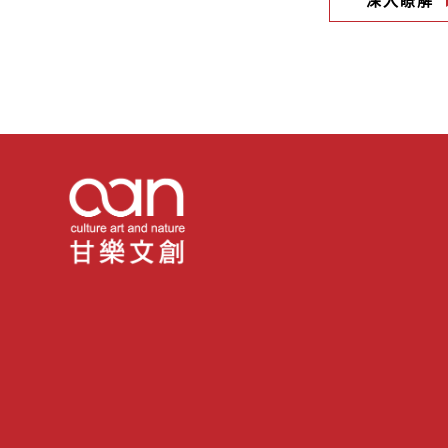
深入瞭解
#植物性蛋白質
#禾乃川