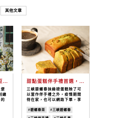
其他文章
純濃豆漿加上蜜製黃豆的豆漿蛋糕，是小草職研烘焙坊孩子們用心手工烘焙的糕點
甜點蛋糕伴手禮首選，宅配團購三峽碧螺春磅蛋糕
又便
三峽碧螺春抹綠磅蛋糕除了可
刻總
以當作伴手禮之外，疫情期間
中的
待在家，也可以網路下單，享
的眾
受宅配的方便，輕鬆就能嚐到
#碧螺春茶
#三峽碧螺春
量、
三峽在地的好滋味！建議與朋
法做
友一起團購，在家線上連線來