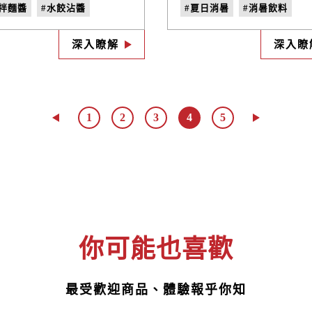
油、蔥蒜，或麻醬、肉醬、
品：純濃豆漿以及米麴甘
乾拌麵醬
#水餃沾醬
#夏日消暑
#消暑飲料
生醬及芝麻油這類醬料，其
別以為他們只是簡單的豆
很容易發現的是，「醬油」
甘酒飲，其實只需要一點
水餃醬油
#沾醬推薦
#消暑飲品
存在，似乎不可或缺，因為
思，這些健康的日常飲品
深入瞭解
深入瞭
甘甜又鹹香，絕對會為乾拌
以成為百變營養品，讓你
添令人食指大動的好滋味!
喝、每天都輕盈快樂，快
看豆漿和甘酒到底為什麼
以及還可以怎麼做吧！
1
2
3
4
5
你可能也喜歡
最受歡迎商品、體驗報乎你知