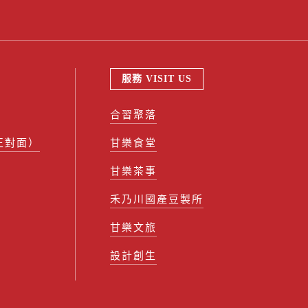
服務 VISIT US
合習聚落
正對面）
甘樂食堂
甘樂茶事
禾乃川國產豆製所
甘樂文旅
設計創生