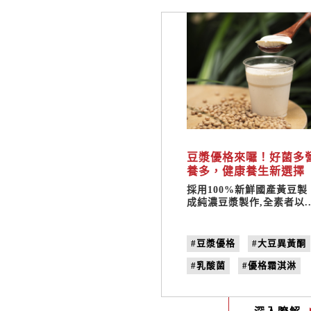
豆漿優格來囉！好菌多
養多，健康養生新選擇
採用100%新鮮國產黃豆製
成純濃豆漿製作,全素者以..
#豆漿優格
#大豆異黃酮
#乳酸菌
#優格霜淇淋
#豆漿
#天然無添加
#非基改黃豆