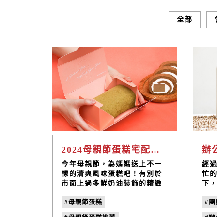
全部
2024母親節蛋糕宅配推薦！重焙厚茶系列奶凍捲解膩口味新選擇！
今年母親節，為媽媽送上不一
經
樣的清爽風味蛋糕吧！有別於
忙
市面上過多鮮奶油裝飾的精緻
下
糕點，由「小草職研烘焙坊」
料
#母親節蛋糕
#
用心手作的「鐵觀音奶凍
喝
捲」，茶香濃郁、甜而不膩的
負