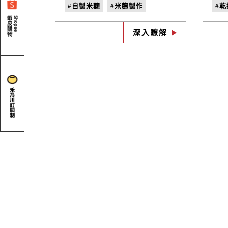
多年味噌老店的優良菌種「糀
醬
#自製米麴
#米麴製作
#
kouji」，再搭配臺灣白米，經
花
過浸泡、蒸熟、播散、翻攪散
實
#優良菌種
#自然發酵
#
熱等古法，擁有米麴即可以自
的
深入瞭解
己釀造味噌、味醂、醬油、鹽
它
麴和甘酒喔!
麵增