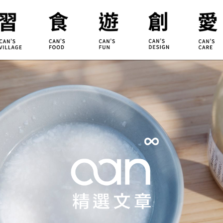
合習聚落
甘樂食堂
體驗遊程
地方創生
小草書
甘樂茶事
秀川居
設計服務
職能學
禾乃川
淨溪行動
烘焙