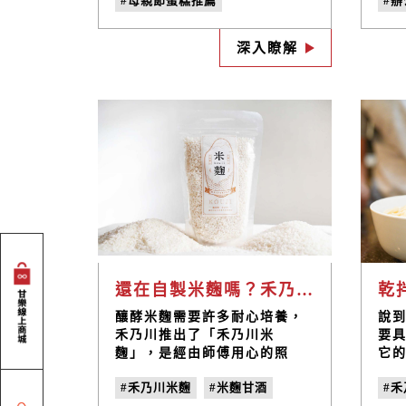
#母親節蛋糕推薦
#
好滋味，為您宅配送到家，陪
事
伴您與家人度過每個療癒時
灣
#碧螺春茶乳捲
#茶乳捲推薦
#
刻！
擔
深入瞭解
#母親節蛋糕宅配
物
味
#母親節甜點
力
#母親節甜點推薦
#甘樂茶事
還在自製米麴嗎？禾乃川國產豆製所使用臺灣白米，提供臺灣白米麴新選擇!
釀酵米麴需要許多耐心培養，
說
禾乃川推出了「禾乃川米
要
麴」，是經由師傅用心的照
它
顧，讓米麴擁有安心的環境可
乾拌
#禾乃川米麴
#米麴甘酒
#禾
以慢慢長大，並且選用日本300
見