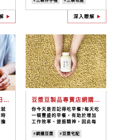
#三峽伴手禮
#三峽名產
坊手
場下午茶，一起聊聊近況，做
口感
好防疫！
禮
#三峽必買
#三峽下午茶
，不
解
深入瞭解
#三峽甜點
#碧螺春磅蛋糕
提供
體營
！
禾乃川國產豆製所夏日消暑飲品推薦，豆漿、甘酒冰的更好喝！
豆漿豆製品專賣店網購首選品牌-禾乃川國產豆製所
住就
你今天是否記得吃早餐?每天吃
同時
一頓豐盛的早餐，有助於增加
別擔
工作效率、提振精神，因此每
款健
天 早晨補充豐富營養是非常重
#網購豆漿
#豆漿宅配
聖
要的! 然而現代人因繁忙的生