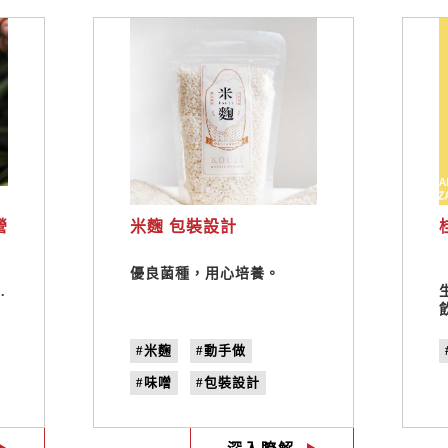
營
米麴 包裝設計
優良菌種，用心培養。
.
飲
#米麴
#動手做
#味噌
#包裝設計
#禾乃川小廚房
#糀kouji