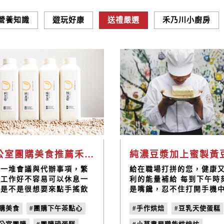
營養知識
遊玩好康
送禮嚴選
禾乃川小廚房
辦公室團購美食推薦禾乃川非基改黃豆漿，使用台灣國產大豆更營養健康
過一堆會議與代辦事項，繁
給在職場打拼的您，健康
的工作好不容易可以休息一
利的能量補給 每到下午時
，是不是很想要來點手搖飲
是嘴饞，忍不住打開手機
來療癒一下自己呢？但又怕
外送程式，看著琳琅滿目
團購美食
#團購下午茶點心
#手作烘焙
#豆乳天使蛋糕
太多不健康，造成身體太多
多選擇，又考量到食物熱
擔嗎？現在快來與辦公室同
外送時間等因素，遲遲無