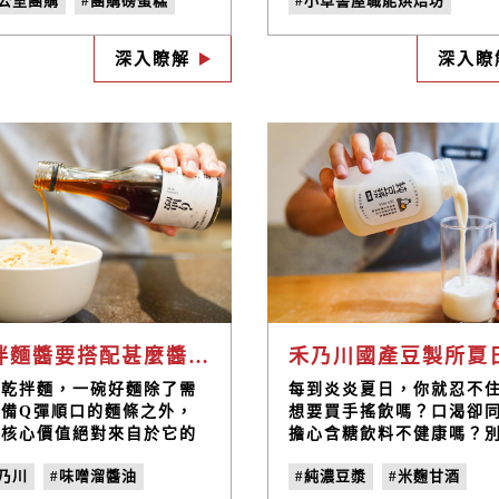
辦公室團購
#團購磅蛋糕
#小草書屋職能烘焙坊
一起團購健康養生的美味臺
出決定。由小草職研烘焙
豆漿與米麴甘酒，健康無負
工製作的豆乳天使蛋糕，
團購奶凍捲
#米麴甘酒
#豆漿蛋糕
#三峽老街伴手
，還為您補充滿滿的優質植
綿密吃得到淡淡豆奶香氣
深入瞭解
深入瞭
#蛋糕伴手禮
性蛋白質，濃郁香醇的好滋
僅替您省下思考的時間，
，為您補充滿滿元氣好活
輕量的飽足感，也是對身
！
養又無負擔的下午茶首選
乾拌麵醬要搭配甚麼醬油？禾乃川味噌溜醬油完美比例告訴你
到乾拌麵，一碗好麵除了需
每到炎炎夏日，你就忍不
具備Q彈順口的麵條之外，
想要買手搖飲嗎？口渴卻
的核心價值絕對來自於它的
擔心含糖飲料不健康嗎？
麵醬料! 而小吃店中最常
心，今天我們要推薦你兩
乃川
#味噌溜醬油
#純濃豆漿
#米麴甘酒
的乾拌麵醬調配方式少不了
康養生又解渴的夏日消暑