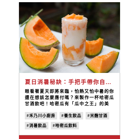
夏日消暑秘訣：手把手帶你自製哈密瓜甘酒飲
眼看著夏天即將來臨，怕熱又怕中暑的你
還在想該怎麼應付嗎？來製作一杯哈密瓜
甘酒飲吧！哈密瓜有「瓜中之王」的美
稱，含有豐富的維生素、礦物質以及纖維
#禾乃川小廚房
#養生飲品
#米麴甘酒
素等天然抗氧化劑，再加上健康養生且被
譽為「喝的點滴」的甘酒飲，這一杯夏日
#消暑飲品
#哈密瓜飲料
消暑利器的營養價值超乎想像！