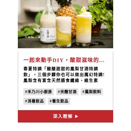
一起來動手DIY，酸甜滋味的「鳳梨甘酒飲」
春夏特調「酸酸甜甜的鳳梨甘酒特調
飲」，三個步驟你也可以做出魔幻特調!
鳳梨含有富含天然膳食纖維、維生素
B1、維生素C、類胡蘿蔔素、鉀等，根據
#禾乃川小廚房
#米麴甘酒
#鳳梨飲料
研究顯示鳳梨中的「維生素C」是蘋果的
5倍!搭配一樣含有豐富營養素的米麴甘
#消暑飲品
#養生飲品
酒，品嚐的到米粒與鳳梨丁在口中的酸甜
交互融合，健康好喝的美味飲品，大人小
孩都喜歡!一起來做做看吧!
深入瞭解