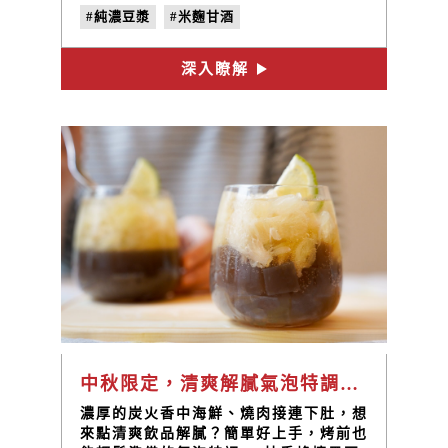
的營養，來看看都有哪些吧！
#純濃豆漿
#米麴甘酒
#禾乃川國產豆製所
深入瞭解
中秋限定，清爽解膩氣泡特調：柚香蜂檸黑豆茶凍飲｜禾乃川小廚房
濃厚的炭火香中海鮮、燒肉接連下肚，想
來點清爽飲品解膩？簡單好上手，烤前也