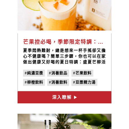
芒果控必喝，季節限定特調：盛夏芒柳活力豆漿｜禾乃川小廚房
夏季悶熱難耐，總是想來一杯手搖卻又擔
心不健康嗎？簡單三步驟，你也可以在家
做出健康又好喝的夏日特調：盛夏芒柳活
力豆漿；鮮嫩的芒果果肉與柳橙相互碰
#純濃豆漿
#消暑飲品
#芒果飲料
撞，在自然香甜的豆奶香中，發現夏日
「新」感覺！
#柳橙飲料
#消暑飲料
#豆漿精力湯
深入瞭解