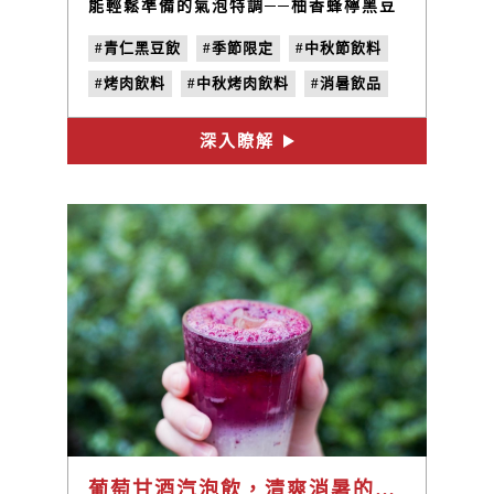
能輕鬆準備的氣泡特調──柚香蜂檸黑豆
茶凍飲！
#青仁黑豆飲
#季節限定
#中秋節飲料
#烤肉飲料
#中秋烤肉飲料
#消暑飲品
#特調氣泡飲
#黑豆茶凍飲
深入瞭解
葡萄甘酒汽泡飲，清爽消暑的健康自製飲品 | 禾乃川小廚房