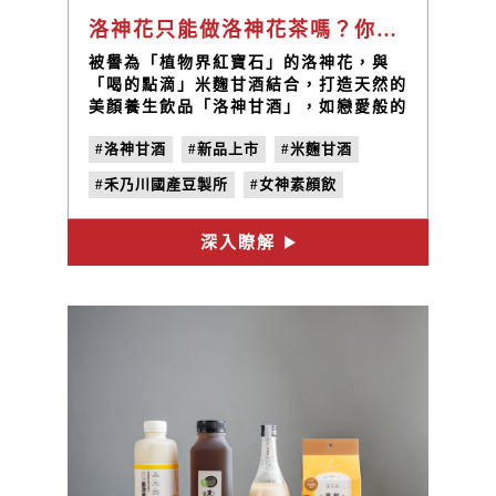
洛神花只能做洛神花茶嗎？你沒喝過的禾乃川甘酒加入洛神花，營養素成分再升級！
被譽為「植物界紅寶石」的洛神花，與
「喝的點滴」米麴甘酒結合，打造天然的
美顏養生飲品「洛神甘酒」，如戀愛般的
微酸甜滋味令人著迷！媲美滴雞精、素食
#洛神甘酒
#新品上市
#米麴甘酒
可飲的健康補給消暑飲品。由內而外，喝
出不用化妝的好氣色，燦爛色彩和米麴甘
#禾乃川國產豆製所
#女神素顔飲
酒的獨特風味完美融合，為您帶來一場美
味與健康的盛宴。這一瓶紅寶石級的美顏
#養顏美容飲品
#零酒精飲品
養生飲品，你還不帶回家嗎？
深入瞭解
#夏日消暑飲品
#洛神飲品
#洛神花飲品