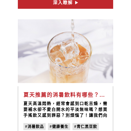
深入瞭解
夏天推薦的消暑飲料有哪些？禾乃川國產豆製所給你最健康的飲品
夏天高溫悶熱，經常會感到口乾舌燥，需
要補水卻不愛白開水的平淡無味嗎？想買
手搖飲又感到罪惡？別煩惱了！讓我們向
你推薦三款「禾乃川」最健康又沁涼的夏
#消暑飲品
#健康養生
#青仁黑豆飲
日飲品，不只喝起來無負擔，更含有豐富