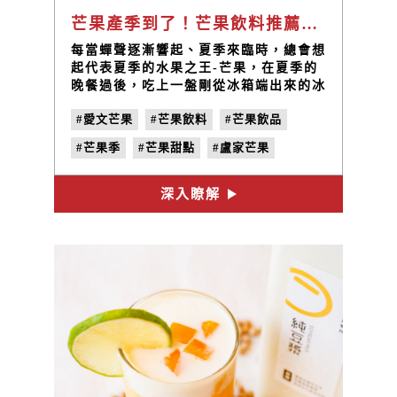
芒果產季到了！芒果飲料推薦禾乃川夏季限定愛文芒果甘酒
每當蟬聲逐漸響起、夏季來臨時，總會想
起代表夏季的水果之王-芒果，在夏季的
晚餐過後，吃上一盤剛從冰箱端出來的冰
涼芒果，絕對是最幸福的時刻，那獨有的
#愛文芒果
#芒果飲料
#芒果飲品
特色香氣及細嫩滑順的多汁果肉，令人難
以忘懷，因此每到此時，大家便非常興奮
#芒果季
#芒果甜點
#盧家芒果
地迎接芒果產季，並品嘗各種芒果冰品、
甜點與飲品，來一解炎熱的暑氣!
深入瞭解