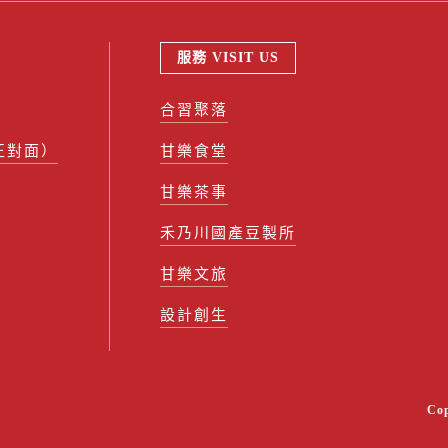
服務 VISIT US
合習聚落
正對面）
甘樂食堂
甘樂茶事
禾乃川國產豆製所
甘樂文旅
設計創生
Co