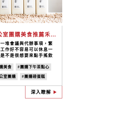
辦公室團購美食推薦禾乃川非基改黃豆漿，使用台灣國產大豆更營養健康
過一堆會議與代辦事項，繁
的工作好不容易可以休息一
，是不是很想要來點手搖飲
來療癒一下自己呢？但又怕
團購美食
#團購下午茶點心
太多不健康，造成身體太多
擔嗎？現在快來與辦公室同
辦公室團購
#團購磅蛋糕
一起團購健康養生的美味臺
豆漿與米麴甘酒，健康無負
團購奶凍捲
#米麴甘酒
，還為您補充滿滿的優質植
深入瞭解
性蛋白質，濃郁香醇的好滋
，為您補充滿滿元氣好活
！