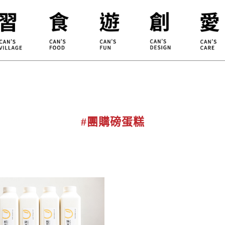
合習聚落
甘樂食堂
體驗遊程
地方創生
小草書
甘樂茶事
秀川居
設計服務
職能學
禾乃川
淨溪行動
烘焙
#團購磅蛋糕