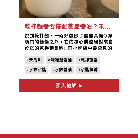
乾拌麵醬要搭配甚麼醬油？禾乃川味噌溜醬油完美比例告訴你
說到乾拌麵，一碗好麵除了需要具備Q彈
順口的麵條之外，它的核心價值絕對來自
於它的乾拌麵醬料! 而小吃店中最常見的
乾拌麵醬調配方式少不了醬油、蔥蒜，或
#禾乃川
#味噌溜醬油
#乾拌麵醬
麻醬、肉醬、花生醬及芝麻油這類醬料，
其實很容易發現的是，「醬油」的存在，
#水餃沾醬
#水餃醬油
#沾醬推薦
似乎不可或缺，因為它甘甜又鹹香，絕對
會為乾拌麵增添令人食指大動的好滋味!
深入瞭解