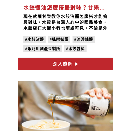
水餃醬油怎麼搭最對味？甘樂不藏私調製教學推薦
現在就讓甘樂教你水餃沾醬怎麼搭才能夠
最對味，水餃是台灣人心中的國民美食，
水餃店在大街小巷也隨處可見，不論是外
食族來是居家料理都很合適，方便又快
#水餃沾醬
#味噌御露
#流淚辣醬
速! 在眾多水餃店當中，不同的口味及餅
皮的厚薄都能讓這道國民美食以不同的風
#禾乃川國產豆製所
#水餃醬料
味入口，然而，還有一個關鍵的因素，就
是「醬料的搭配」!
#水餃醬油
深入瞭解