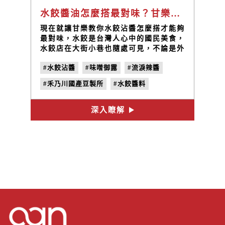
水餃醬油怎麼搭最對味？甘樂不藏私調製教學推薦
現在就讓甘樂教你水餃沾醬怎麼搭才能夠
最對味，水餃是台灣人心中的國民美食，
水餃店在大街小巷也隨處可見，不論是外
食族來是居家料理都很合適，方便又快
#水餃沾醬
#味噌御露
#流淚辣醬
速! 在眾多水餃店當中，不同的口味及餅
皮的厚薄都能讓這道國民美食以不同的風
#禾乃川國產豆製所
#水餃醬料
味入口，然而，還有一個關鍵的因素，就
是「醬料的搭配」!
#水餃醬油
深入瞭解