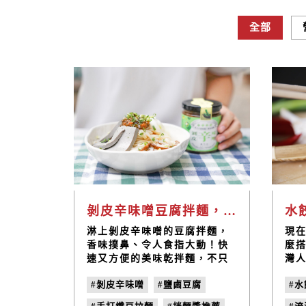
全部
剝皮辛味噌豆腐拌麵，正餐與消夜都完美解決的極致好味｜禾乃川小廚房
淋上剝皮辛味噌的豆腐拌麵，
現
香味撲鼻、令人食指大動！快
麼
速又方便的美味乾拌麵，不只
灣
能解決深夜的微餓時刻，加上
在
#剝皮辛味噌
#鹽鹵豆腐
#
豆腐、蔬菜與雞蛋，補充優質
是
蛋白質與膳食纖維，更是營養
適，