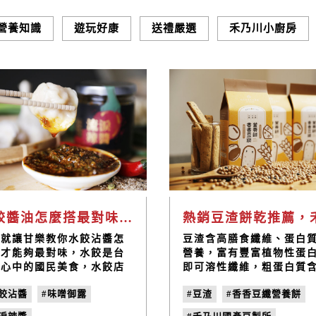
營養知識
遊玩好康
送禮嚴選
禾乃川小廚房
水餃醬油怎麼搭最對味？甘樂不藏私調製教學推薦
在就讓甘樂教你水餃沾醬怎
豆渣含高膳食纖維、蛋白
搭才能夠最對味，水餃是台
營養，富有豐富植物性蛋
人心中的國民美食，水餃店
即可溶性纖維，粗蛋白質
大街小巷也隨處可見，不論
及粗脂肪比雞蛋與牛乳等
水餃沾醬
#味噌御露
#豆渣
#香香豆纖營養餅
外食族來是居家料理都很合
白質成分含量還要高出許
方便又快速! 在眾多水餃
日本更將豆纖作為取代白