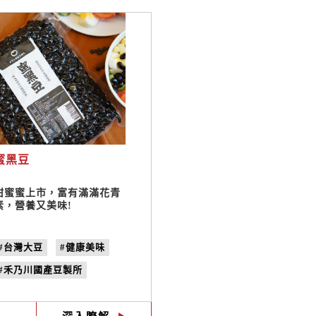
蜜黑豆
甜蜜蜜上市，富有滿滿花青
素，營養又美味!
#台灣大豆
#健康美味
#禾乃川國產豆製所
#蜜黑豆
#蜜黃豆
#全素甜品
#養生甜品