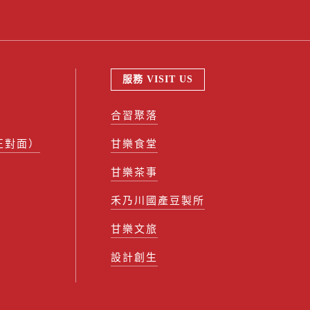
服務 VISIT US
合習聚落
正對面）
甘樂食堂
甘樂茶事
禾乃川國產豆製所
甘樂文旅
設計創生