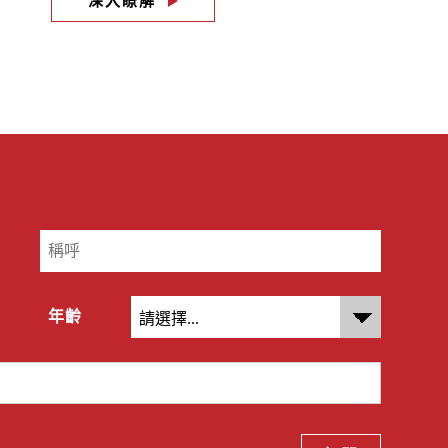
深入瞭解
年齡