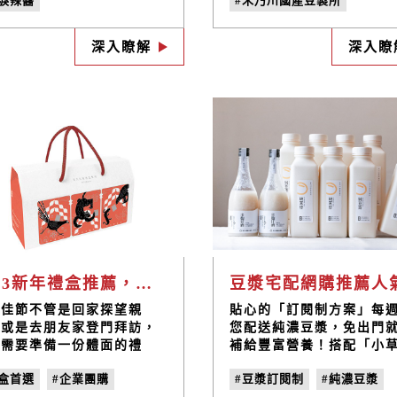
流淚辣醬
#禾乃川國產豆製所
當中，不同的口味及餅皮的
珍貴。禾乃川看見了豆渣
薄都能讓這道國民美食以不
處，於是保留了製作豆製
禾乃川國產豆製所
#豆渣餅乾
#在地小農
的風味入口，然而，還有一
產生的豆渣，將這樣營養
深入瞭解
深入瞭
水餃醬料
#水餃醬油
#非基改黃豆
關鍵的因素，就是「醬料的
材多方運用，製作成老少
」!
宜、營養滿分的零食—香
纖營養餅!
2023新年禮盒推薦，拜訪長輩送禮超有心意，6款禮盒輕鬆搭
年佳節不管是回家探望親
貼心的「訂閱制方案」每
，或是去朋友家登門拜訪，
您配送純濃豆漿，免出門
定需要準備一份體面的禮
補給豐富營養！搭配「小
，而當送禮對象是長輩時，
屋職研烘焙坊」的風味手
禮盒首選
#企業團購
#豆漿訂閱制
#純濃豆漿
何細節更不容馬虎。推薦您
司，就能簡單準備一份元