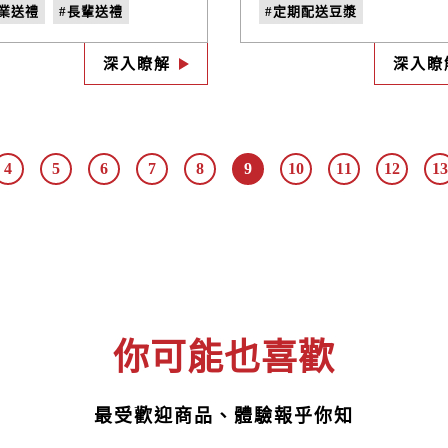
臺灣在地食材製作、純天然
餐，而低卡又香濃的好滋
企業送禮
#長輩送禮
#定期配送豆漿
添加的健康好禮，多樣組合
更是上班族的午茶好選擇
鬆搭配，讓您送禮超有心、
中秋禮盒
#中秋送禮必買
#豆漿訂閱方案
#宅配豆漿
輩收禮好歡心！
深入瞭解
深入瞭
中秋伴手禮
#網購豆漿
4
5
6
7
8
9
10
11
12
13
你可能也喜歡
最受歡迎商品、體驗報乎你知