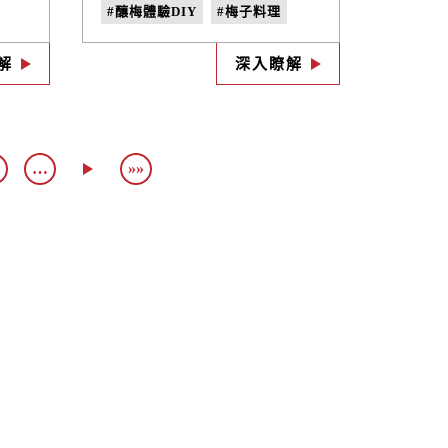
味，
梅酒體驗DIY手作教學、春季
#釀梅體驗DIY
#梅子料理
！
限定釀酵定食「黃梅果釀鹽麴
雞」享受春天的氣息一日遊幫
#三峽一日遊
#鳶山觀景台
您規劃好了，出發三峽春遊
解
深入瞭解
#自釀梅酒
GO！鳶山觀景台 → 禾乃川國
產豆製所 → 前往甘樂食堂 →
釀梅體驗&釀酵定食 → 三峽老
街逛逛，一起出發吧！
…
»»