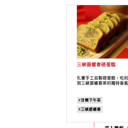
三峽碧螺春磅蛋糕
扎實手工自製磅蛋糕，吃
到三峽碧螺春茶的獨特香
#甘樂下午茶
#三峽碧螺春
#三峽咖啡廳
#甘樂食堂
#磅蛋糕
#禾乃川