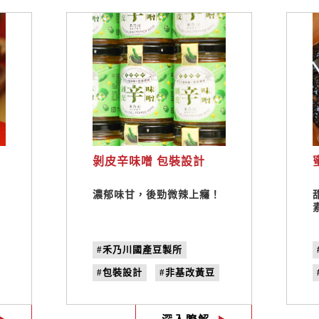
剝皮辛味噌 包裝設計
的
濃郁味甘，後勁微辣上癮！
氣
#禾乃川國產豆製所
#包裝設計
#非基改黃豆
#味噌
#100%國產大豆