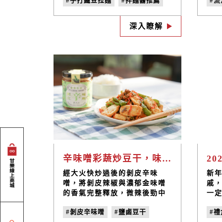
#手打纖豆拉麵
#拌麵醬推薦
#
均衡又豐富的一餐！
店
厚
#料理食譜
#居家料理
#
同
深入瞭解
#自製拌麵醬
#
個
搭配
辛味噌彩蔬炒豆干，味濃不膩口的下飯家常好菜｜禾乃川小廚房
經大火快炒過後的剝皮辛味
新
噌，將剝皮辣椒與濃郁金味噌
戚
的香氣完整釋放，微辣後勁中
一
保有些微黃豆的自然甘甜，清
品
#剝皮辛味噌
#鹽鹵豆干
#
脆的蔬菜帶來更多層次的口
任