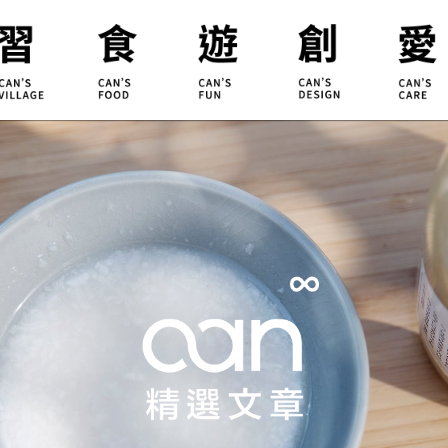
合習聚落
甘樂食堂
體驗遊程
地方創生
小草書
甘樂茶事
秀川居
設計服務
職能學
禾乃川
淨溪行動
烘焙