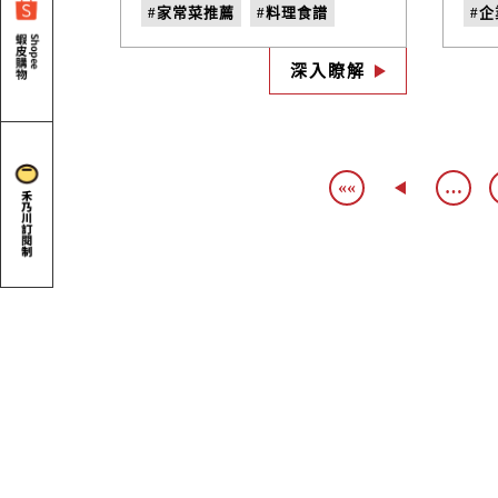
感，味濃而不膩口的配飯神
由
#家常菜推薦
#料理食譜
#
菜，若是動作慢了一步可就全
無
盤皆空！
輕
#剝皮辣椒醬
#家常料理
#
長
深入瞭解
#
««
…