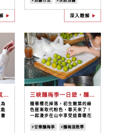
#沾醬作法
#水餃沾醬
的好
然，淡雅的味噌香氣，伴著天
品時
然海鹽的鹹味，是搭配海陸生
#海鮮沾醬
#醬料調配
的食
鮮增味提鮮，低度烹調最佳醬
解
深入瞭解
#味噌溜
咸
料，適用於清淡的料理調味、
香豆
各式沾醬淋醬拌醬，搭配高級
生魚片、海鮮、白斬雞、生菜
沙拉、拌麵、水餃等家常料理
的好幫手!
豆漿宅配網購推薦人氣豆漿店禾乃川國產豆製所，單次購買外還能每週訂閱，新鮮配送豆漿
三峽釀梅季一日遊，釀梅酒體驗以及春季限定美食與景點攻略！
週為
隨著櫻花掉落，初生嫩葉的綠
就能
色逐漸取代粉色，春天來了！
草書
一起漫步在山中享受這春暖花
作吐
開萬物復甦的季節，品嘗禾乃
#甘樂釀梅季
#釀梅酒教學
氣早
川的「碧螺春系列」茶點、釀