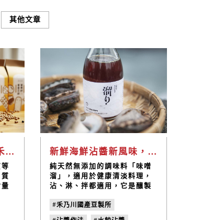
其他文章
熱銷豆渣餅乾推薦，禾乃川香香豆纖營養餅營養滿分
新鮮海鮮沾醬新風味，禾乃川味噌溜醬油低溫烹調最對味
質等
純天然無添加的調味料「味噌
白質
溜」，適用於健康清淡料理，
含量
沾、淋、拌都適用，它是釀製
的蛋
味噌拌隨著時間的醞釀自然生
#禾乃川國產豆製所
多，
成的湯汁，每一桶味噌醞釀出
米的
的味噌溜相當稀少，珍貴天