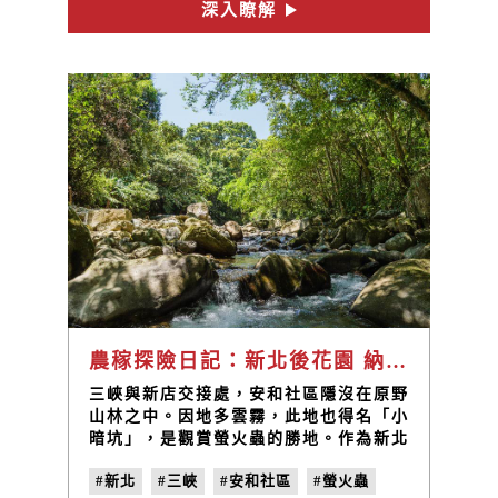
深入瞭解
農稼探險日記：新北後花園 納涼避暑地
三峽與新店交接處，安和社區隱沒在原野
山林之中。因地多雲霧，此地也得名「小
暗坑」，是觀賞螢火蟲的勝地。作為新北
後花園，大自然的豐富資源是安和社區的
#新北
#三峽
#安和社區
#螢火蟲
天然寶藏。藍染和煤礦業的產業歷史和延