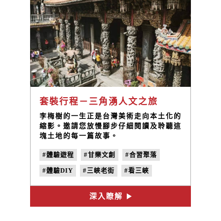
套裝行程－三角湧人文之旅
李梅樹的一生正是台灣美術走向本土化的
縮影。邀請您放慢腳步仔細閱讀及聆聽這
塊土地的每一篇故事。
#體驗遊程
#甘樂文創
#合習聚落
#體驗DIY
#三峽老街
#看三峽
深入瞭解