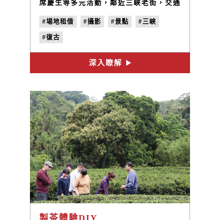
席慶生等多元活動，鄰近三峽老街，交通
便利。
#場地租借
#攝影
#景點
#三峽
#復古
深入瞭解
製茶體驗DIY