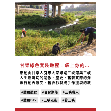
甘樂綠色套裝遊程 - 袋上你的心 親淨三峽溪
活動由甘樂人引導大家認識三峽河與三峽
人生活密切的關係、歷史，藉著實際的淨
溪行動去感受、舊衣衫製成手作提袋的教
學課程與三峽工藝職人做交流體驗，認識
#體驗遊程
#合習聚落
#三峽職人
甘樂文創與社區夥伴們所打造的完整社區
支持系統。
#體驗DIY
#三峽老街
#看三峽
#甘樂帶路