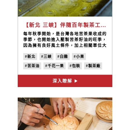
【新北 三峽】伴隨百年製茶工藝的金黃苦茶油，成就三峽好滋味 / 大埔製茶廠 陳宣和、姜慧姿
每年秋季開始，是台灣各地苦茶果收成的
季節，也開始進入壓製苦茶籽油的旺季，
因為擁有良好風土條件，加上相關單位大
力推廣，使三峽成為新北市苦茶籽的最大
#新北
#三峽
#白雞
#小果
產區。位於三峽白雞山區的「大埔製茶
廠」擁有百年製茶經驗，產製各種高品質
#苦茶油
#千花一果
#包裝
#製茶廠
茶品，也延伸發展出壓製苦茶油的代工服
務，更推出自家苦茶油相關產品，品質長
#第三代
#陳宣和
#姜慧姿
#地味誌
久以來受到各地農友、顧客的信賴。
深入瞭解
#鮮味之秋
#農民力
#vol.4