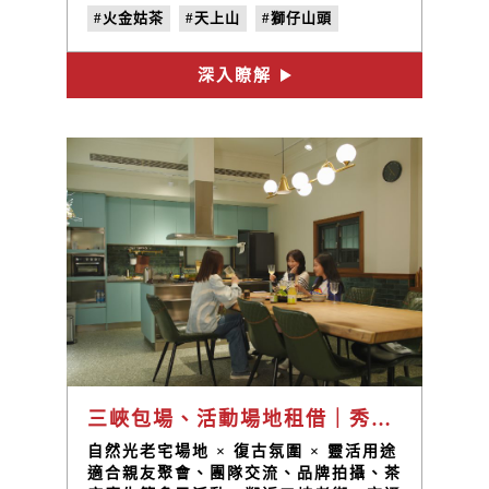
續至今的種茶製茶業，也給予安和社區豐
#火金姑茶
#天上山
#獅仔山頭
富的文化意涵。近年來，經過居民重新認
識、發現，整合社區資源，位於110縣道
#青心柑仔
#茶園
#鹿母潭
#山中島
上的安和社區已經成為兼具自然景觀、人
深入瞭解
#植物染
#地味誌
#夏日納涼季
文史蹟和文化體驗的度假勝地，一年四季
皆有不同的景觀。
#農稼日記
#vol.3
三峽包場、活動場地租借｜秀川居老宅，溫暖復古氛圍，企業、慶生聚會、拍攝首選
自然光老宅場地 × 復古氛圍 × 靈活用途
適合親友聚會、團隊交流、品牌拍攝、茶