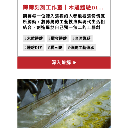
蒔蒔刻刻工作室｜木雕體驗DIY、擂金體驗DIY
期待每一位踏入這裡的人都能被這份情感
所觸動，將傳統的工藝技法與現代生活相
結合，創造屬於自己獨一無二的工藝創
作！
#木雕體驗
#擂金體驗
#合習聚落
#體驗DIY
#看三峽
#傳統工藝傳承
#三峽工藝職人
#蒔蒔刻刻工作室
深入瞭解
#手作課程