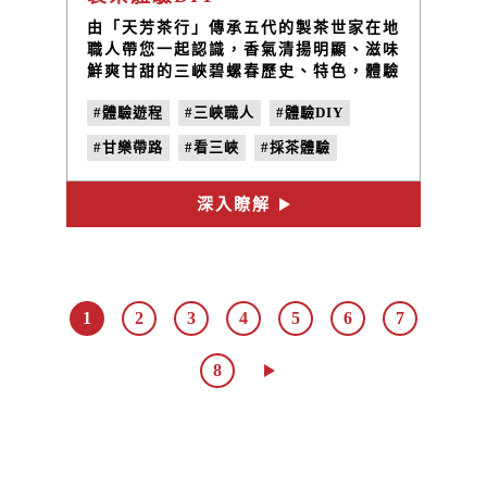
由「天芳茶行」傳承五代的製茶世家在地
職人帶您一起認識，香氣清揚明顯、滋味
鮮爽甘甜的三峽碧螺春歷史、特色，體驗
茶農生活日常的旅人，零距離的茶園體
#體驗遊程
#三峽職人
#體驗DIY
驗，一趟五感認知茶人生活日常的旅程。
#甘樂帶路
#看三峽
#採茶體驗
#天芳茶行
#製茶體驗
深入瞭解
1
2
3
4
5
6
7
8