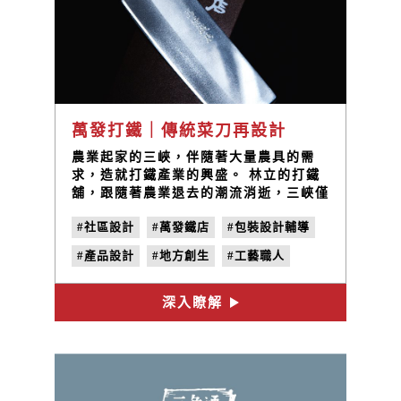
萬發打鐵｜傳統菜刀再設計
農業起家的三峽，伴隨著大量農具的需
求，造就打鐵產業的興盛。 林立的打鐵
舖，跟隨著農業退去的潮流消逝，三峽僅
存的萬發打鐵鋪在時代洪流中屹立不搖，
#社區設計
#萬發鐵店
#包裝設計輔導
見證傳統打鐵產業的興衰，秉持著打鐵人
的堅毅，傳統打鐵匠師與現代工藝設計跨
#產品設計
#地方創生
#工藝職人
界合作，由蘇萬發師傅敲製鍛造刀具、甘
樂文創重新設計刀具款式、包裝形式、堅
持每個細節，期望透過產品呈現最純粹的
深入瞭解
打鐵工藝，讓傳統打鐵技藝入廚新世代。