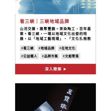
看三峽｜三峽地域品牌
山河交匯，匯聚豐饒。茶染陶工，百年基
業。看三峽，一場以地域文化出發的特
展，以「地域工藝現場」、「文化扎根教
育」、「產業設計再生」三大主軸，嶄新
#看三峽
#地域品牌
#在地文化
詮釋城鄉文化特色與價值。循著土地的生
活軌跡，設計轉動產業再生，看見地域能
#公益職人
#品牌市集
#文創聚落
量，體驗魅力新北，感受三峽真摯且樸實
的市井生活。
#地方創生
#社區設計
深入瞭解