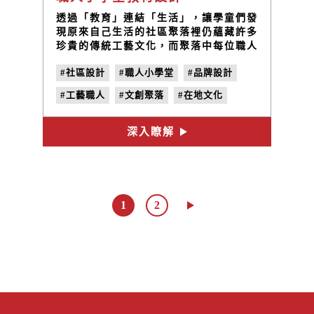
透過「教育」連結「生活」，讓學童們發
現原來自己生活的社區聚落裡仍蘊藏許多
珍貴的傳統工藝文化，而聚落中每位職人
都是小學生們值得學習的導師，整個社區
#社區設計
#職人小學堂
#品牌設計
都是學生們的教室。
#工藝職人
#文創聚落
#在地文化
#LOGO設計
深入瞭解
1
2