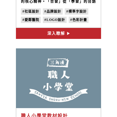
的核心精神。「合習」從「學習」的台語
發音（ha̍k-si̍p）取得靈感，透過合習聚
#社區設計
#品牌設計
#標準字設計
落串連社區資源，讓工藝職人、良食店
舖、社區學校和企業夥伴彼此合作，建構
#愛鄰醫院
#LOGO設計
#色彩計畫
一個社區支持系統，發展社區產業和培育
青少年獨特職能。
#地方創生
深入瞭解
職人小學堂教材設計