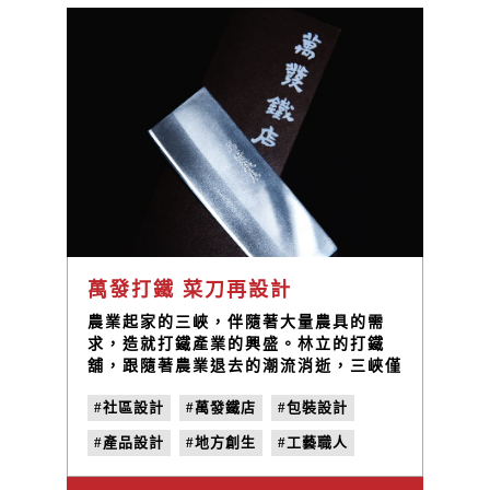
萬發打鐵 菜刀再設計
農業起家的三峽，伴隨著大量農具的需
求，造就打鐵產業的興盛。林立的打鐵
舖，跟隨著農業退去的潮流消逝，三峽僅
存的萬發打鐵鋪在時代洪流中屹立不搖，
#社區設計
#萬發鐵店
#包裝設計
見證傳統打鐵產業的興衰，秉持著打鐵人
的堅毅，傳統打鐵匠師與現代工藝設計跨
#產品設計
#地方創生
#工藝職人
界合作，由蘇萬發師傅敲製鍛造刀具、甘
樂文創重新設計刀具款式、包裝形式、堅