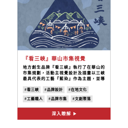
『看三峽』華山市集視覺
地方創生品牌『看三峽』執行了在華山的
市集規劃，活動主視覺設計及插畫以三峽
最具代表的工藝『藍染』作為主題，並導
入創新設計、形象影片與開創地域文化旅
#看三峽
#品牌設計
#在地文化
遊等，整合行銷活動與媒體推廣則扮演活
動中的重要助力。
#工藝職人
#品牌市集
#文創聚落
#LOGO設計
深入瞭解