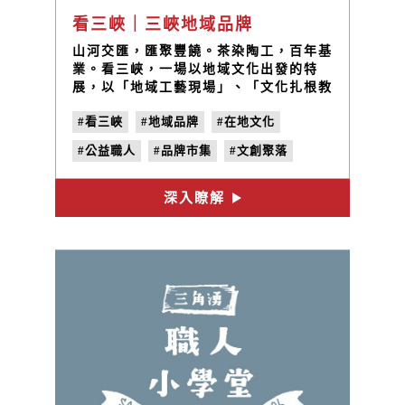
看三峽｜三峽地域品牌
山河交匯，匯聚豐饒。茶染陶工，百年基
業。看三峽，一場以地域文化出發的特
展，以「地域工藝現場」、「文化扎根教
育」、「產業設計再生」三大主軸，嶄新
#看三峽
#地域品牌
#在地文化
詮釋城鄉文化特色與價值。循著土地的生
活軌跡，設計轉動產業再生，看見地域能
#公益職人
#品牌市集
#文創聚落
量，體驗魅力新北，感受三峽真摯且樸實
的市井生活。
#地方創生
#社區設計
深入瞭解