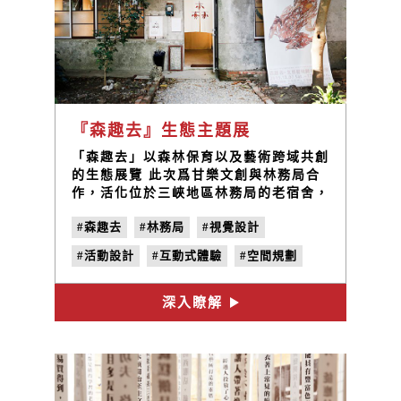
『森趣去』生態主題展
「森趣去」以森林保育以及藝術跨域共創
的生態展覽 此次爲甘樂文創與林務局合
作，活化位於三峽地區林務局的老宿舍，
改造成與藝術並存開放式的展覽空間，從
#森趣去
#林務局
#視覺設計
策展設計、空間規劃設計、活動設計一直
到主視覺設計都由甘樂文創的設計團隊共
#活動設計
#互動式體驗
#空間規劃
同打造。此次展覽以生物多樣性與文化工
藝的跨界創作為主軸，並且邀請五位藝術
#策展規劃
#地方創生
#社區營造
家以及生態保育團隊將想要傳達理念帶入
深入瞭解
#平面設計
#教材設計
這次的展覽中！