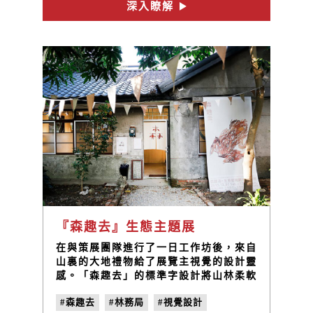
深入瞭解
『森趣去』生態主題展
在與策展團隊進行了一日工作坊後，來自
山裏的大地禮物給了展覽主視覺的設計靈
感。「森趣去」的標準字設計將山林柔軟
和溫暖的樣子，一覽無遺的呈現，且從中
#森趣去
#林務局
#視覺設計
延伸了海報設計、明信片、帆布等應用製