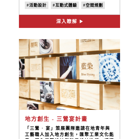
作物。
#活動設計
#互動式體驗
#空間規劃
#策展規劃
#地方創生
#社區營造
深入瞭解
#平面設計
#教材設計
地方創生 - 三鶯宴計畫
「三鶯 · 宴」策展團隊邀請在地青年與
工藝職人加入地方創生，匯聚工業文化能