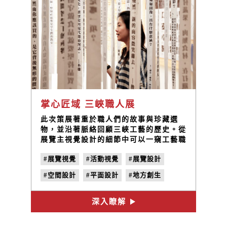
掌心匠域 三峽職人展
此次策展著重於職人們的故事與珍藏選
物，並沿著脈絡回顧三峽工藝的歷史。從
展覽主視覺設計的細節中可以一窺工藝職
人們的匠藝精神，標準字設計轉譯了各種
#展覽視覺
#活動視覺
#展覽設計
技藝的紋理，也透過掌心匠域四字呼應展
場設計的各個區域內容。
#空間設計
#平面設計
#地方創生
#社區營造
#策展規劃
#工藝職人
深入瞭解