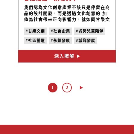
我們認為文化創意產業不該只是停留在商
品的設計開發，而是透過文化創意的 加
值為社會帶來正向影響力，就如同甘樂文
創的 Logo 「can」象徵著∞，擁有無限
#甘樂文創
#社會企業
#弱勢兒童陪伴
的可能。而您參與甘樂的每一個項目，都
將成回永續循環回饋的動力。
#社區營造
#永續發展
#城鄉發展
深入瞭解
1
2