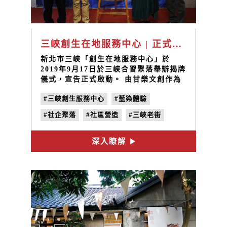
三峽創生在地服務中心 | 正式啟動
新北市三峽「創生在地服務中心」於
2019年9月17日於三峽合習聚落舉辦揭牌
儀式，宣告正式啟動。 由甘樂文創作為
聚落資源媒合平台，深耕在地累積經營能
#三峽創生服務中心
#藍染體驗
量與整合力並且串連三峽文化核心單位與
數十位傳統工藝職人、青年返鄉創業店家
#社企聚落
#社區營造
#三峽老街
夥伴、在地學術研究大學、社區關懷據
點，組織一個社區多方面領域的在地產業
創生聯盟。
深入瞭解