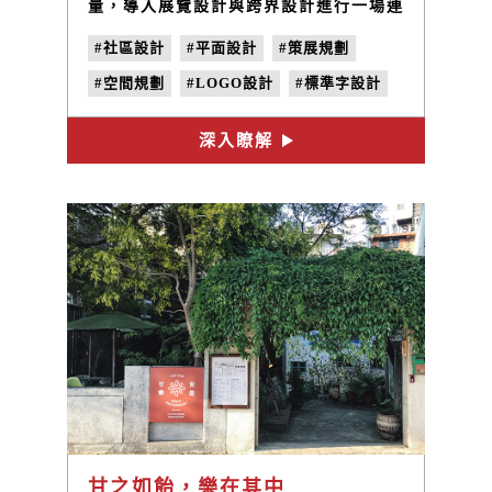
量，導入展覽設計與跨界設計進行一場連
結三鶯地方文化與創新的跨域饗宴，展覽
#社區設計
#平面設計
#策展規劃
主視覺設計完美具現了三鶯特色與盛宴精
髓，邀請觀者一同參與。
#空間規劃
#LOGO設計
#標準字設計
#色彩計畫
#地方創生
#社區營造
深入瞭解
#空間設計
#展覽視覺
#活動視覺
甘之如飴，樂在其中