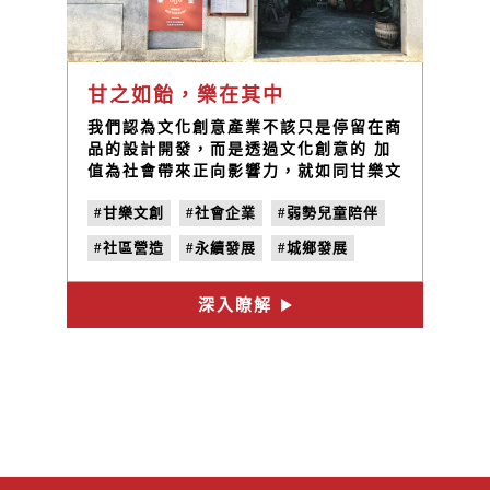
甘之如飴，樂在其中
我們認為文化創意產業不該只是停留在商
品的設計開發，而是透過文化創意的 加
值為社會帶來正向影響力，就如同甘樂文
創的 Logo 「can」象徵著∞，擁有無限
#甘樂文創
#社會企業
#弱勢兒童陪伴
的可能。而您參與甘樂的每一個項目，都
將成回永續循環回饋的動力。
#社區營造
#永續發展
#城鄉發展
深入瞭解