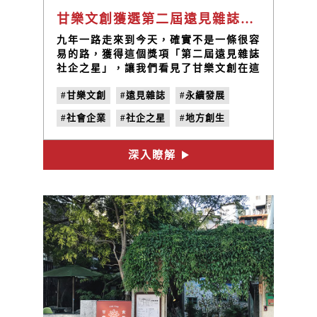
甘樂文創獲選第二屆遠見雜誌社企之星
九年一路走來到今天，確實不是一條很容
易的路，獲得這個獎項「第二屆遠見雜誌
社企之星」，讓我們看見了甘樂文創在這
個社會發揮的影響力，如同在頒獎典禮上
#甘樂文創
#遠見雜誌
#永續發展
所聽到的一句話「我們知道我們想要的臺
灣是什麼樣子，讓善意與商業同在」未來
#社會企業
#社企之星
#地方創生
我們將承載更多的社會責任、對於土地以
及社區的愛持續的串聯這樣的力量，未來
#課後陪伴
#城鄉發展
繼續秉持著初衷向前努力！
深入瞭解