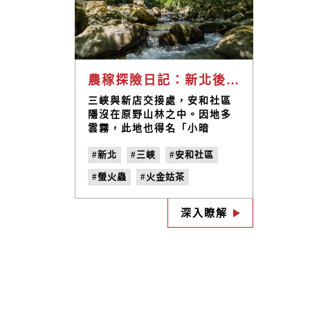
農稼探險日記：新北後花園 納涼避暑地
三峽與新店交接處，安和社區
隱沒在原野山林之中。因地多
雲霧，此地也得名「小暗
坑」，是觀賞螢火蟲的勝地。
#新北
#三峽
#安和社區
作為新北後花園，大自然的豐
富資源是安和社區的天然寶
#螢火蟲
#火金姑茶
藏。藍染和煤礦業的產業歷史
和延續至今的種茶製茶業，也
#天上山
#獅仔山頭
給予安和社區豐富的文化意
深入瞭解
#青心柑仔
#茶園
#鹿母潭
涵。近年來，經過居民重新認
識、發現，整合社區資源，位
#山中島
#植物染
#地味誌
於110縣道上的安和社區已經成
#夏日納涼季
#農稼日記
為兼具自然景觀、人文史蹟和
文化體驗的度假勝地，一年四
#vol.3
季皆有不同的景觀。