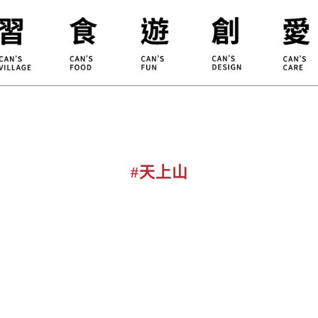
合習聚落
甘樂食堂
體驗遊程
地方創生
小草書
甘樂茶事
秀川居
設計服務
職能學
禾乃川
淨溪行動
烘焙
#天上山