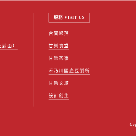
服務 VISIT US
合習聚落
正對面）
甘樂食堂
甘樂茶事
禾乃川國產豆製所
甘樂文旅
設計創生
Co