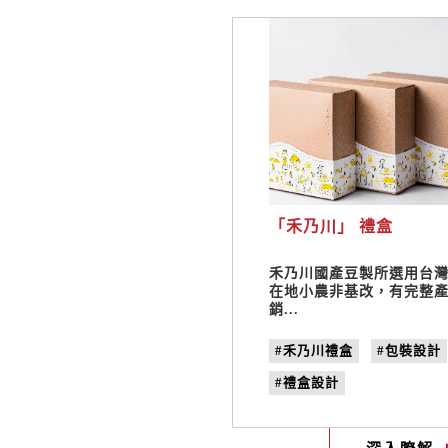
「禾乃川」 禮盒
禾乃川國產豆製所選用台
在地小農非基改，有完整
銷...
#禾乃川禮盒
#包裝設計
#禮盒設計
#禾乃川國產豆製所