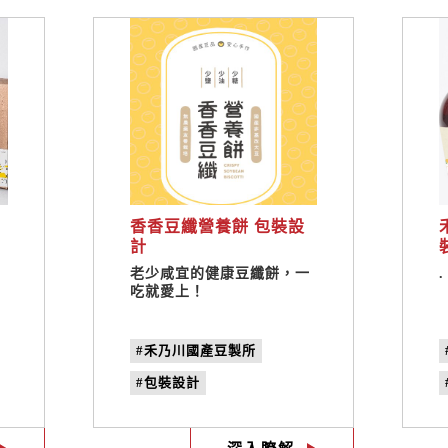
香香豆纖營養餅 包裝設
計
灣
老少咸宜的健康豆纖餅，一
.
產
吃就愛上！
#禾乃川國產豆製所
#包裝設計
#香香豆纖營養餅
#吉祥物設計