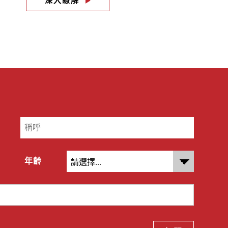
深入瞭解
年齡