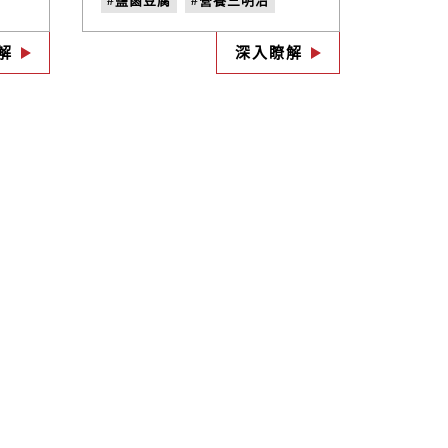
#鹽鹵豆腐
#營養三明治
層次風味，令人一吃難忘的上
癮美味！
#季節限定
解
深入瞭解