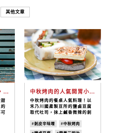
其他文章
水果系列甘酒汽泡水，健康養生的自製飲品 | 禾乃川小廚房
中秋烤肉的人氣開胃小點，辛味噌烤豆腐蔬果三明治｜禾乃川小廚房
酸甜
中秋烤肉的餐桌人氣料理！以
生的
禾乃川國產製豆所的鹽鹵豆腐
都可
取代吐司，抹上鹹香微辣的剝
體所
皮辛味噌，再搭配Q彈綿密的
#剝皮辛味噌
#中秋烤肉
蜜黃豆，帶來絕妙滋味的味蕾
體驗！時而微辣時而甜蜜的多