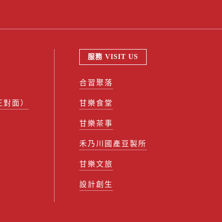
服務 VISIT US
合習聚落
正對面）
甘樂食堂
甘樂茶事
禾乃川國產豆製所
甘樂文旅
設計創生