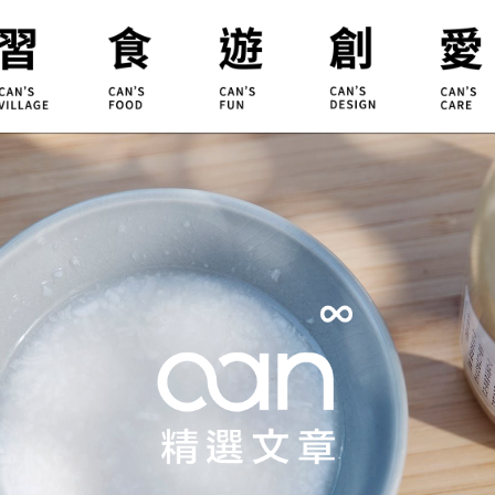
合習聚落
甘樂食堂
體驗遊程
地方創生
小草書
甘樂茶事
秀川居
設計服務
職能學
禾乃川
淨溪行動
烘焙