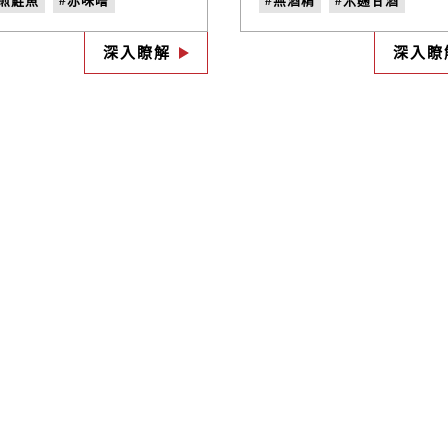
香煎鮭魚
#赤味噌
#無酒精
#米麴甘酒
便當
#便當食譜
#自製飲品
#健康養生
深入瞭解
深入瞭
便當料理