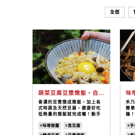
全部
蔬菜豆腐豆漿燉飯，自己動手做的健康料理｜禾乃川小廚房
香濃的豆漿燉成燉飯，加上各
禾
式時蔬及天然豆腐，健康好吃
簡
低熱量的燉飯就完成囉！動手
擔
自己做，健康養生美味上桌
班
#味噌御露
#黑豆腐
#
囉！