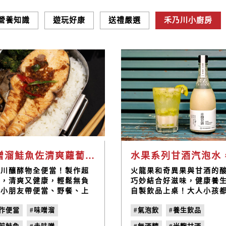
營養知識
遊玩好康
送禮嚴選
禾乃川小廚房
味噌溜鮭魚佐清爽蘿蔔泥便當料理｜禾乃川小廚房
乃川釀酵物全便當！製作超
火龍果和奇異果與甘酒的
單，清爽又健康，輕鬆無負
巧妙結合好滋味，健康養
！小朋友帶便當、野餐、上
自製飲品上桌！大人小孩
出差都適合。
以飲用的好滋味，補充身
手作便當
#味噌溜
#氣泡飲
#養生飲品
需要的所有營養！