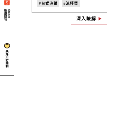
味快速上桌！簡單幾步驟，教
#台式涼菜
#涼拌菜
您做出餐桌上的開胃涼拌小
菜，令人熟悉又懷念的正港台
#清爽開胃料理
#豆干料理
味。
深入瞭解