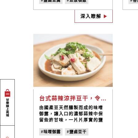
#鹽鹵豆腐
#豆漿頓飯
#
#低熱量
#帶便當
#帶
深入瞭解
#便當食譜
#便當料理
#
台式蒜辣涼拌豆干，令人懷念的巷口黑白切就是這味｜禾乃川小廚房
由國產豆天然釀製而成的味噌
御露，讓入口的濃郁蒜辣中保
留些許甘味，一片片厚實的鹽
鹵豆干將醬汁完美包覆，只需
#味噌御露
#鹽鹵豆干
要５分鐘，令人熟悉的台式風