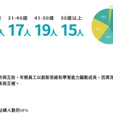
作與互助，年輕員工以創新思維和學習能力驅動成長，而資
承與互補。
佔總人數的59%