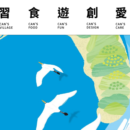
合習聚落
甘樂食堂
體驗遊程
地方創生
小草書
甘樂茶事
秀川居
設計服務
職能學
禾乃川
淨溪行動
烘焙