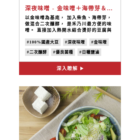
深夜味噌 - 金味噌＋海帶芽＆柴魚片二次釀酵
以金味噌為基底， 加入柴魚、海帶芽，
做混合二次釀酵， 是禾乃川最方便的味
噌。 直接加入熱開水結合燙好的豆腐與
蔬菜， 即完成一碗美味又健康的味噌
#100%國產大豆
#深夜味噌
#金味噌
湯。
#二次釀酵
#優良菌種
#日曬鹽滷
深入瞭解