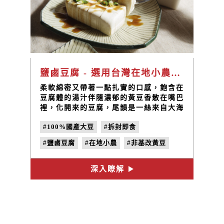
鹽鹵豆腐 - 選用台灣在地小農栽種，且透明可溯源的大豆
柔軟綿密又帶著一點扎實的口感，飽含在
豆腐體的湯汁伴隨濃郁的黃豆香散在嘴巴
裡，化開來的豆腐，尾韻是一絲來自大海
的鹹味，讓禾乃川鹽鹵豆腐帶給您食材最
#100%國產大豆
#拆封即食
樸實的感受，有用單純的原料: 純水、
選用台灣在地小農栽種，且透明可溯源的
#鹽鹵豆腐
#在地小農
#非基改黃豆
大豆、台灣天然日曬鹽鹵。
#日曬鹽滷
#完整產銷履歷
#禾乃川
深入瞭解