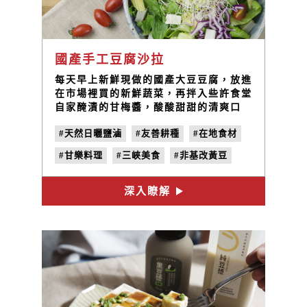
國產手工豆腐沙拉
每天早上新鮮現做的國產大豆豆腐，放進
在市場裡買的新鮮蔬菜，再拌入些許食堂
自家醃漬的甘梅醬，酸酸甜甜的清爽口
感，找回最原始的味覺感受
#天然日曬鹽滷
#友善耕種
#在地食材
#甘樂料理
#三峽美食
#非基改黃豆
深入瞭解