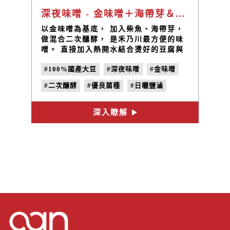
深夜味噌 - 金味噌＋海帶芽＆柴魚片二次釀酵
以金味噌為基底， 加入柴魚、海帶芽，
做混合二次釀酵， 是禾乃川最方便的味
噌。 直接加入熱開水結合燙好的豆腐與
蔬菜， 即完成一碗美味又健康的味噌
#100%國產大豆
#深夜味噌
#金味噌
湯。
#二次釀酵
#優良菌種
#日曬鹽滷
深入瞭解