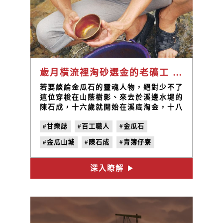
歲月橫流裡淘砂選金的老礦工 / 陳石成
若要談論金瓜石的靈魂人物，絕對少不了
這位穿梭在山蔭樹影、來去於溪邊水堤的
陳石成，十六歲就開始在溪底淘金，十八
歲進到台金公司上班，直至六十歲退休，
#甘樂誌
#百工職人
#金瓜石
後來更曾在黃金博物館擔任志工，通曉當
地採礦歷史與淘金技術，說是金瓜石活字
#金瓜山城
#陳石成
#青簿仔寮
典一點兒也不為過。而擔任我們首次拜訪
金瓜石的導覽正是這位手腳敏捷俐落，登
#淘金體驗
#溪邊淘金
高如行雲的石成伯，他還有個廣為人道的
深入瞭解
本事，那便是溪邊淘金的絕活。