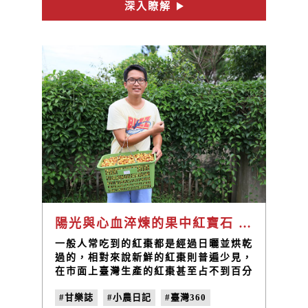
深入瞭解
#快樂的勇士
#原住民編舞家
#郭俊明
#no.27
#曬日頭
陽光與心血淬煉的果中紅寶石 —— 公館紅棗
一般人常吃到的紅棗都是經過日曬並烘乾
過的，相對來說新鮮的紅棗則普遍少見，
在市面上臺灣生產的紅棗甚至占不到百分
之一！臺灣的紅棗都從哪生產，又有什麼
#甘樂誌
#小農日記
#臺灣360
獨特的種植特色呢？八月中下旬我們來到