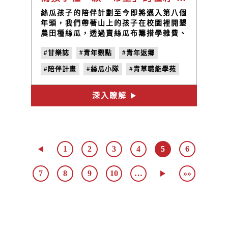
絲瓜孩子的陪伴計劃至今即將邁入第八個
年頭，我們帶著山上的孩子在校園裡開墾
農田種絲瓜，透過賣絲瓜布籌措學雜費、
成長圓夢基金，陪伴孩子們學習成長，那
#甘樂誌
#青年觀點
#青年返鄉
一畝小小的絲瓜田就是孩子們夢想的起
點。每一年都反覆進行播種、除草、整
#陪伴計畫
#絲瓜小隊
#青草職能學苑
地、搭棚、翻土、施肥、澆水等工作，漫
長的耕作過程就是等待最後的收成，而長
#小草書屋
#林峻丞
#泳渡日月潭
達半年等待對孩子來說就是最好的學習，
深入瞭解
過程中如果付出的多，收成相對比較好，
這是上天給予勤勞者的回饋，所以對於生
活環境不好的孩子來說學習付出就相對重
要！
1
2
3
4
5
6
7
8
9
10
…
»»