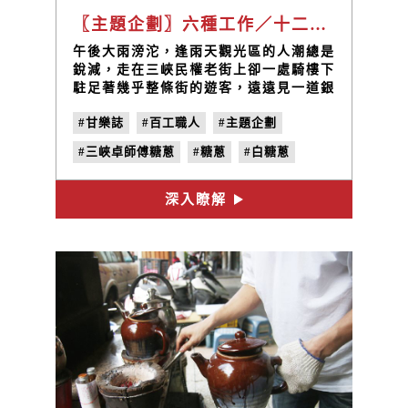
〖主題企劃〗六種工作／十二項手掌之間的極限動作！「拉・扯 —— 糖蔥」糖的告白：拉拉扯扯之情更稠——三峽卓師傅糖蔥。
午後大雨滂沱，逢雨天觀光區的人潮總是
銳減，走在三峽民權老街上卻一處騎樓下
駐足著幾乎整條街的遊客，遠遠見一道銀
白色細河閃閃發光從老屋內串流至騎樓
#甘樂誌
#百工職人
#主題企劃
下，是一位年輕老闆卓韋辰正拉扯著「糖
蔥」。
#三峽卓師傅糖蔥
#糖蔥
#白糖蔥
#手工糖蔥
#麥芽糖
深入瞭解