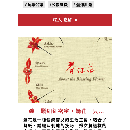
苗栗縣公館鄉石墻村，採訪2009年與
#苗栗公館
#公館紅棗
#渤海紅棗
2014年榮獲「紅棗王」殊榮的棗農。不
同世代與背景的他們，對於紅棗的處理方
#吳文欽
#草莓達人農場
#謝富羽
式均有不同的見解，也都成為公館紅棗的
深入瞭解
#no.27
#曬日頭
品質與產量的優秀模範生！
一纏一鬆細細密密，嫣花一只落寄福氣圓滿，嫁娘一攬百年好合 —— 春仔花 陳惠美
纏花是一種傳統婦女的生活工藝，結合了
剪紙、編織及刺繡的技巧。婦女將這樣的