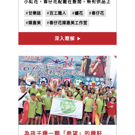
小紅花，春仔花配戴在髮間，祭祀供品上
的飯春花，擺置在神龕上的供花；纏繞在
#甘樂誌
#百工職人
#纏花
#春仔花
生活裡的民間技藝，在民國時期尤其盛
行，卻在塑料大量填充的工業時代，幾乎
#陳惠美
#春仔花陳惠美工作室
失傳。
#中華纏花協會
深入瞭解
為孩子種一顆「希望」的種籽 —— 帶著你們「做夢，圓夢」/ 林峻丞