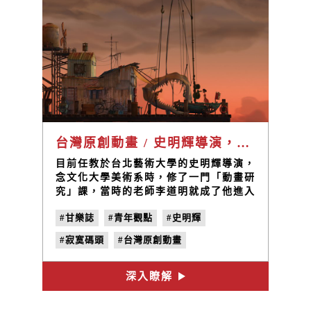
台灣原創動畫 / 史明輝導演，與紅色外星人工作室
目前任教於台北藝術大學的史明輝導演，
念文化大學美術系時，修了一門「動畫研
究」課，當時的老師李道明就成了他進入
動畫界的引線人物，動畫創作是個很繁瑣
#甘樂誌
#青年觀點
#史明輝
漫長的工程，從故事發想、劇本寫作、角
色設定、人物塑成泥偶，場景製作模型，
#寂寞碼頭
#台灣原創動畫
林林總總到整部影片完成 身兼劇本、導
演，也要去監製美術、修技術的細節，平
#紅色外星人工作室
#馬桶共和國
時要教課，偶爾還要寫企劃案、參展，深
深入瞭解
#飛越藍調
厚的基底與對動畫的熱情，成為一位全方
面的動畫創作者。