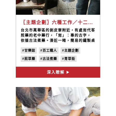
〖主題企劃〗六種工作／十二項手掌之間的極限動作！「搧・掂 —— 煎草藥」代客煮藥的老中藥舖。
台北市萬華區的剝皮寮附近，有處耑代客
煎藥的老中藥行，「耑」：專的古字，
依循古法煮藥。湊近一睹，簡易的鐵製桌
台上四只竄著紅焰與白煙的火盆子，一旁
#甘樂誌
#百工職人
#主題企劃
挨著位年約六十的老伯，時而彎低身子察
看炭火，時而搧動著手裡拏的扁塑膠扇，
#煎草藥
#古法煮藥
#青草街
一會兒快而短促、一會兒慢而長緩，目珠
定定地顧著爐火，頗是耗神，這專注的模
#中藥鋪
#代客煎藥
樣讓我想起數年前，因為爸爸的背疾，也
深入瞭解
能在家中看見媽媽燉煮藥草，那時廚房裡
總漫著濕熱的氣味，久久不散。