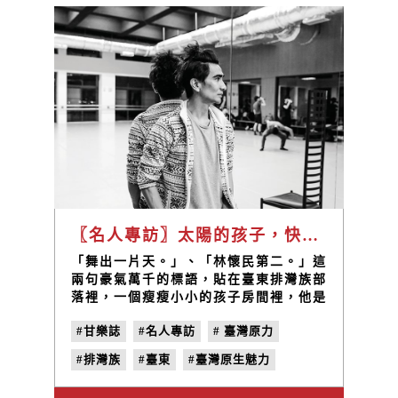
〖名人專訪〗太陽的孩子，快樂的勇士 / 布拉瑞揚・帕格勒法
「舞出一片天。」、「林懷民第二。」這
兩句豪氣萬千的標語，貼在臺東排灣族部
落裡，一個瘦瘦小小的孩子房間裡，他是
「郭俊明」，也是後來的「布拉瑞揚．帕
#甘樂誌
#名人專訪
#​ 臺灣原力
格勒法」。
#排灣族
#臺東
#臺灣原生魅力
#雲門舞集
#布拉瑞揚・帕格勒法