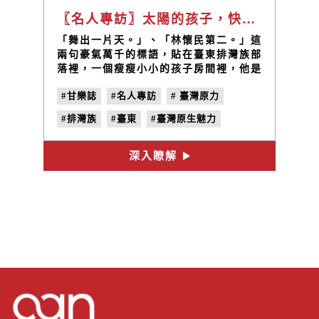
〖名人專訪〗太陽的孩子，快樂的勇士 / 布拉瑞揚・帕格勒法
「舞出一片天。」、「林懷民第二。」這
兩句豪氣萬千的標語，貼在臺東排灣族部
落裡，一個瘦瘦小小的孩子房間裡，他是
「郭俊明」，也是後來的「布拉瑞揚．帕
#甘樂誌
#名人專訪
#​ 臺灣原力
格勒法」。
#排灣族
#臺東
#臺灣原生魅力
#雲門舞集
#布拉瑞揚・帕格勒法
深入瞭解
#快樂的勇士
#原住民編舞家
#郭俊明
#no.27
#曬日頭