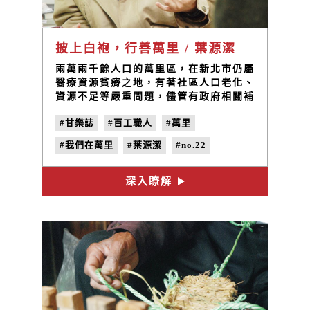
披上白袍，行善萬里 / 葉源潔
兩萬兩千餘人口的萬里區，在新北市仍屬
醫療資源貧瘠之地，有著社區人口老化、
資源不足等嚴重問題，儘管有政府相關補
助例如就醫掛號費減免抑或增加醫療巡診
#甘樂誌
#百工職人
#萬里
車的勤務等；但當地缺乏大型醫療院所、
就連正規小診所也寥寥可數，仍是個不爭
#我們在萬里
#葉源潔
#no.22
的事實。意料之外，在萬里市區與當地居
民詢問起日常就醫的方便性，卻是鮮少負
#捻花惹草
面評價；眾人皆知曉凡是有什麼問題，隨
深入瞭解
時都可以去衛生所詢問，而他們求助的對
象，正是這位建構萬里區醫療保健基礎的
推手：萬里衛生所葉源潔主任。