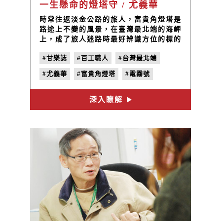
一生懸命的燈塔守 / 尤義華
時常往返淡金公路的旅人，富貴角燈塔是
路途上不變的風景，在臺灣最北端的海岬
上，成了旅人迷路時最好辨識方位的標的
物。
#甘樂誌
#百工職人
#台灣最北端
#尤義華
#富貴角燈塔
#電霧號
#北海岸
#石門
#我們在石門
#no.23
深入瞭解
#星火姿態