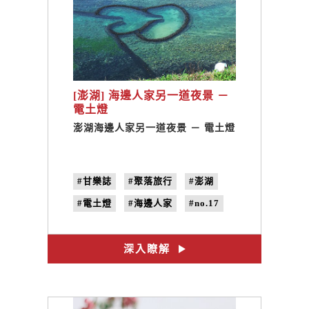
[澎湖] 海邊人家另一道夜景 －
電土燈
澎湖海邊人家另一道夜景 － 電土燈
#甘樂誌
#聚落旅行
#澎湖
#電土燈
#海邊人家
#no.17
#黑暗
深入瞭解