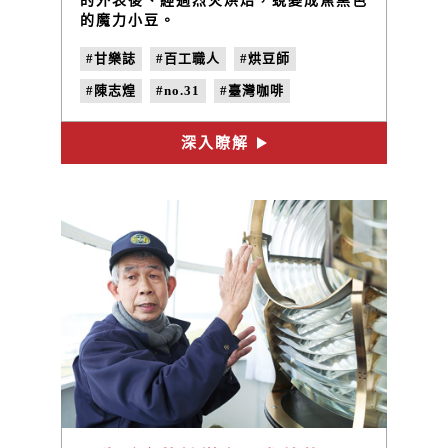
的外表後、經過烈火烘焙，蛻變成焦黑色
的魔力小豆。
#甘樂誌
#百工職人
#烘豆師
#陳志煌
#no.31
#臺灣咖啡
深入瞭解