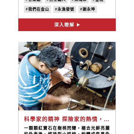
具，附近正在處理魚餌的大哥說：「他們
沒有那麼早出來啦，要再晚一點。」每年
#我們在金山
#永漁發號
#謝永坤
的這個季節，磺港的漁民總是日落而作日
出而息，白天的蟄伏是為了應付夜晚的硬
#金山磺港
#蹦火仔
#磺火捕魚
仗。約莫下午四點，漁港漸漸出現了人
深入瞭解
#青鱗魚
#no.25
#我的家在海邊
影，漁民們慢慢聚集，整裝待發，做好一
切準備，只期待著今晚能夠滿載而歸。
科學家的精神 探險家的熱情，用態度成就每一爐精彩風味。
一顆顆紅寶石在樹梢閃耀，褪去光鮮亮麗