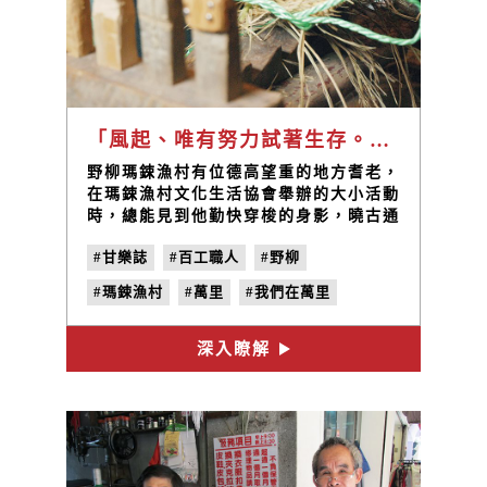
「風起、唯有努力試著生存。（Paul Valéry）」/ 鄧賢能
野柳瑪鋉漁村有位德高望重的地方耆老，
在瑪鋉漁村文化生活協會舉辦的大小活動
時，總能見到他勤快穿梭的身影，曉古通
今地講述漁村裡獨特的咾咕石建築、熟練
#甘樂誌
#百工職人
#野柳
俐落地編織已經快要失傳的工作草鞋、或
是侃侃而談過去乘風破浪的討海生活，鄧
#瑪鋉漁村
#萬里
#我們在萬里
賢能阿伯毫無疑問被視為是當地的最佳代
言人。
#鄧賢能
#草鞋編織
#北海岸
#no.22
深入瞭解
#捻花惹草