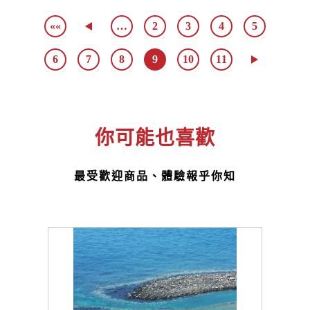
««
…
2
3
4
5
6
7
8
9
10
11
你可能也喜歡
最受歡迎商品、體驗報乎你知