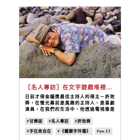
麗的空間之後 － 微光中的工作者。
〖名人專訪〗在文字遊戲堆裡的字在故自在 / 資深藝人 許效舜
日前才得金鐘獎最佳主持人的得主－許效
舜，在螢光幕前是風趣的主持人、是喜劇
演員，在我們的生活中，他透過電視像是
大玩偶般帶給我們歡樂，運用自身獨特的
#甘樂誌
#名人專訪
#許效舜
幽默，在演藝圈走出了自己的一條路。而
許效舜，其實有一種與生俱來愛玩的特
#字在故自在
#《鐵獅字玲瓏》
#no.15
質，不只在螢光幕前以喜劇方式表演，在