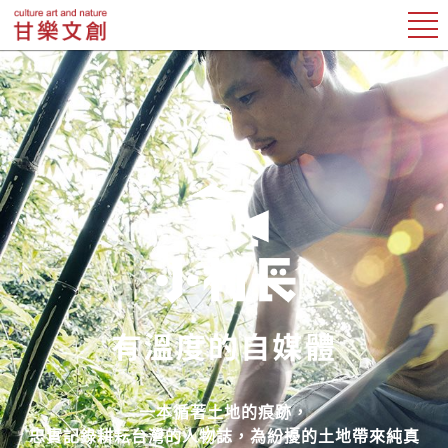
一本循著土地的痕跡，
忠實記錄耕耘台灣的人物誌，為紛擾的土地帶來純真