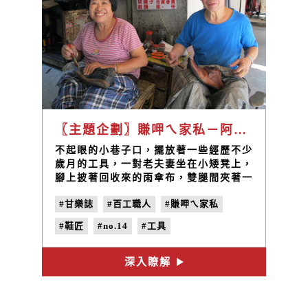
〖主題企劃〗賺呷ㄟ家私－阿和伯的修鞋站 / 李光復(阿和伯)夫婦
不起眼的小巷子口，擺放著一些經歷不少
歲月的工具，一對老夫妻坐在小矮凳上，
腳上披著回收來的雨傘布，雙腿間夾著一
隻開口笑的皮鞋，手裡拿著修補鞋子專用
#甘樂誌
#百工職人
#賺呷ㄟ家私
的鑽子及特殊的蠟線，熟練的將皮鞋的開
口縫補起來。
#鞋匠
#no.14
#工具
深入瞭解