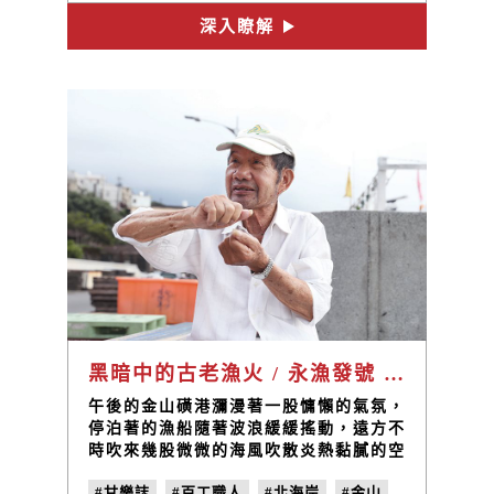
文字堆裡，他也有自己的戲。
#文字
深入瞭解
黑暗中的古老漁火 / 永漁發號 謝永坤
午後的金山磺港瀰漫著一股慵懶的氣氛，
停泊著的漁船隨著波浪緩緩搖動，遠方不
時吹來幾股微微的海風吹散炎熱黏膩的空
氣，只見零星的幾個漁民修補著漁網和工
#甘樂誌
#百工職人
#北海岸
#金山