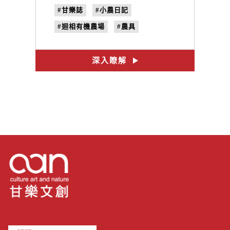
#甘樂誌
#小農日記
#迴相有機農場
#農具
#no.14
#工具
深入瞭解