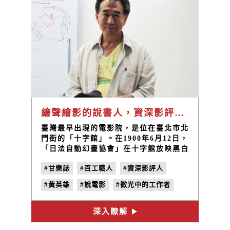
繪聲繪影的說書人，資深影評人 / 黃英雄老師
臺灣最早出現的電影院，是位在臺北市北
門街的「十字館」。在1900年6月12日，
「日法自動幻畫協會」在十字館放映黑白
紀錄片，同時刊登報紙廣告以招來觀眾。
#甘樂誌
#百工職人
#資深影評人
這是臺灣第一次的公開電影放映和電影廣
告。一百多年後，電影放映院林立，電影
#黃英雄
#說電影
#微光中的工作者
成為唾手可得的消費娛樂，你還看見了什
麼？漆黑的放映聽裡正不同主題的故事播
#no.17
#黑暗
放，儼然成為一個個獨立的小宇宙。除了
深入瞭解
來去的觀眾，還有些人隱身在這個製造綺