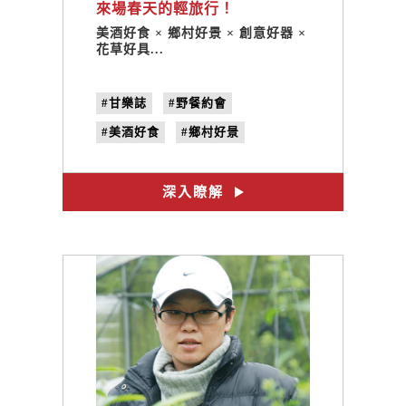
來場春天的輕旅行！
美酒好食 × 鄉村好景 × 創意好器 ×
花草好具...
#甘樂誌
#野餐約會
#美酒好食
#鄉村好景
#花草好具
#創意好器
#Goonapicnic
#郊外餐秀
深入瞭解
#no.22
#捻花惹草