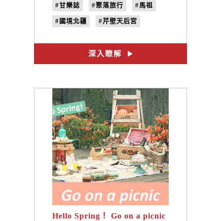
#甘樂誌
#聚落旅行
#馬祖
#國境北疆
#芹壁天后宮
#鐵甲元帥
#八八坑道
#媽祖澳
#北海坑道
深入瞭解
#北竿塘岐
#得天泉澡堂
Hello Spring！ Go on a picnic