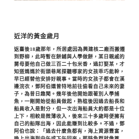
近洋的黃金歲月
返臺後18歲那年，所居處因為興建核二廠而搬遷
到野柳，此時暫在餅鋪與人學做餅，某日親戚的
舅母要他自己做三百二十包米香，過訂娶某，才
知道媽媽於街頭巷尾探聽哪家的女孩乖巧能幹，
早已經替他安排好親事。當時的女孩子都會在溪
邊浣衣，鄧阿伯還曾特地前往偷看自己未來的妻
子，為昔日趣聞。幾年後他開始跟著別人學捕
魚，一剛開始從船員做起，熟稔後因過去船長和
船員收入是對分，但一次出海船員大約都是十位
上下，相較是微薄收入，後來三十多歲時便擁有
自己的船隊出海，因此能賺到比較多。不過，鄧
阿伯也說：「過去什麼魚都有，海上資源豐富，
晚上出海到中午或下午回來，那時魚群就像蒼