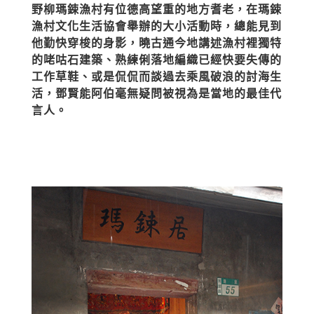
野柳瑪鋉漁村有位德高望重的地方耆老，在瑪鋉
漁村文化生活協會舉辦的大小活動時，總能見到
他勤快穿梭的身影，曉古通今地講述漁村裡獨特
的咾咕石建築、熟練俐落地編織已經快要失傳的
工作草鞋、或是侃侃而談過去乘風破浪的討海生
活，鄧賢能阿伯毫無疑問被視為是當地的最佳代
言人。