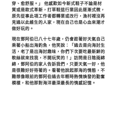
穿、愈舒服。」 他感歎如今新式鞋子不論是材
質或是款式革新，打草鞋這行業因此逐漸式微，
原先從事此項工作者都轉業或改行，漁村裡沒再
見過以此維生的人家，現在自己也是心血來潮才
做好玩的。
現在鄧阿伯已八十七年歲，仍會趁著好天氣自己
乘著小船出海釣魚，他笑說：「過去是向海討生
活，老了是出海討趣味，你們下次要吃最新鮮的
軟絲就來找我，不開玩笑的！」訪問是日陰雨綿
綿，鄧阿伯的家人告訴我們，只要天氣一好，他
是很難好好待著的。看著他說起那海的情態，不
難想像眼前的鄧阿伯過去年輕時熱情煥發的勤奮
模樣，和他那對海洋最深最長的情感記憶。