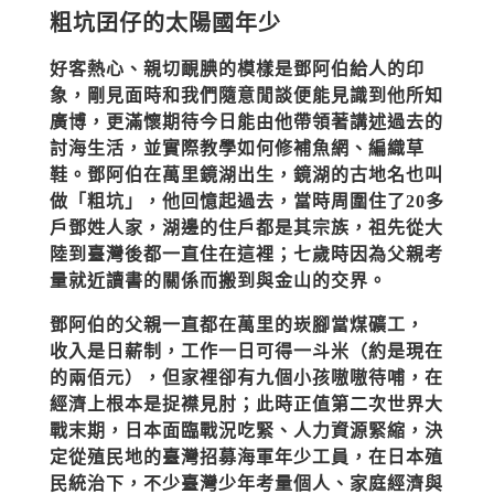
粗坑囝仔的太陽國年少
好客熱心、親切靦腆的模樣是鄧阿伯給人的印
象，剛見面時和我們隨意閒談便能見識到他所知
廣博，更滿懷期待今日能由他帶領著講述過去的
討海生活，並實際教學如何修補魚網、編織草
鞋。鄧阿伯在萬里鏡湖出生，鏡湖的古地名也叫
做「粗坑」，他回憶起過去，當時周圍住了20多
戶鄧姓人家，湖邊的住戶都是其宗族，祖先從大
陸到臺灣後都一直住在這裡；七歲時因為父親考
量就近讀書的關係而搬到與金山的交界。
鄧阿伯的父親一直都在萬里的崁腳當煤礦工，
收入是日薪制，工作一日可得一斗米（約是現在
的兩佰元），但家裡卻有九個小孩嗷嗷待哺，在
經濟上根本是捉襟見肘；此時正值第二次世界大
戰末期，日本面臨戰況吃緊、人力資源緊縮，決
定從殖民地的臺灣招募海軍年少工員，在日本殖
民統治下，不少臺灣少年考量個人、家庭經濟與