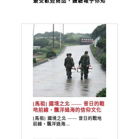
最受歡迎商品、體驗報乎你知
[馬祖] 國境之北 —— 昔日的戰
地前線・飄洋過海的信仰文化
[馬祖] 國境之北 —— 昔日的戰地
前線・飄洋過海...