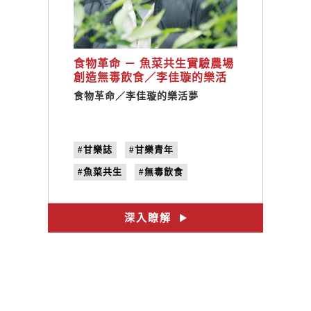
食物革命 － 魚菜共生實驗農場
創造無毒飲食／李佳璇的樂活
夢
食物革命／李佳璇的樂活夢
#甘樂誌
#甘樂青年
#魚菜共生
#無毒飲食
#Avata魚菜共生魚菜共生實驗農場
#李佳璇
#no.22
#捻花惹草
深入瞭解