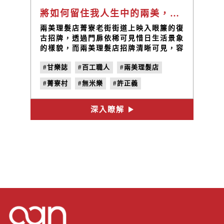
將如何留住我人生中的兩美，而兩美，為我留住那尊絨平實的生活 / 手工鵝毛棒 許正義
兩美理髮店菁寮老街街道上映入眼簾的復
古招牌，透過門扉依稀可見惜日生活景象
的樣貌，而兩美理髮店招牌清晰可見，容
易就被發現，門前擺放著手工鵝毛棒抖大
#甘樂誌
#百工職人
#兩美理髮店
字眼，適逢假日，人潮擁擠，門口小小攤
位擠滿圍觀人潮，現場製作純手工耳扒達
#菁寮村
#無米樂
#許正義
人—許正義。兩美理髮店立於1938年，
由許正義及太太許趙鳳鶯共同經營，理髮
#手工鵝毛棒
#手工耳扒
#理髮廳
店到了許正義手中已是第三代了，當初許
深入瞭解
正義跟在父親身邊學習理髮，七、八歲便
開始向父親學習如何製作一支好的掏耳
棒，因而繼承祖父和父親傳承下來的理髮
店。