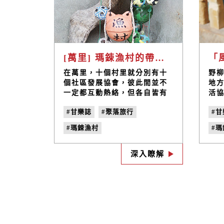
[萬里] 瑪鋉漁村的帶路人 / 蔡彩芳
在萬里，十個村里就分別有十
野
個社區發展協會，彼此間並不
地
一定都互動熱絡，但各自皆有
活
其推動服務的項目。其中「瑪
能
#甘樂誌
#聚落旅行
#甘
鋉漁村文化生活協會」便是著
古
重在產業發展、人文教育、環
咕
#瑪鋉漁村
#
境景觀、環保生態四大主軸，
經
近期更大力協助新北市政府規
侃
#瑪鋉漁村文化生活協會
#
劃的萬里螃蟹季拍攝宣傳短
生
深入瞭解
#萬里
#我們在萬里
#
片。目前由蔡彩芳與數位在地
視
居民擔任協會運作的核心人
#北海岸
#蔡彩芳
#野柳
#
物，她打趣地說：「其實也都
#no.22
#捻花惹草
是拖親朋好友下水來幫忙社區
做事，現在漁村本來人就不多
了，就更要靠大家互相幫
助。」