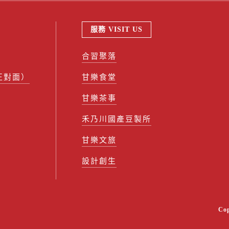
服務 VISIT US
合習聚落
正對面）
甘樂食堂
甘樂茶事
禾乃川國產豆製所
甘樂文旅
設計創生
Co