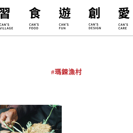
合習聚落
甘樂食堂
體驗遊程
地方創生
小草書
甘樂茶事
秀川居
設計服務
職能學
禾乃川
淨溪行動
烘焙
#瑪鋉漁村