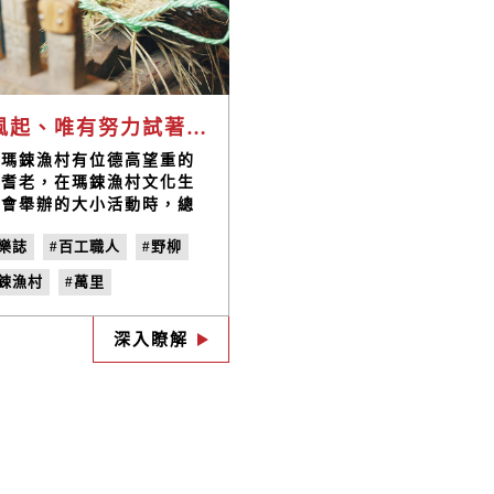
「風起、唯有努力試著生存。（Paul Valéry）」/ 鄧賢能
柳瑪鋉漁村有位德高望重的
方耆老，在瑪鋉漁村文化生
協會舉辦的大小活動時，總
見到他勤快穿梭的身影，曉
樂誌
#百工職人
#野柳
通今地講述漁村裡獨特的咾
石建築、熟練俐落地編織已
瑪鋉漁村
#萬里
快要失傳的工作草鞋、或是
侃而談過去乘風破浪的討海
我們在萬里
#鄧賢能
活，鄧賢能阿伯毫無疑問被
深入瞭解
草鞋編織
#北海岸
#no.22
為是當地的最佳代言人。
捻花惹草