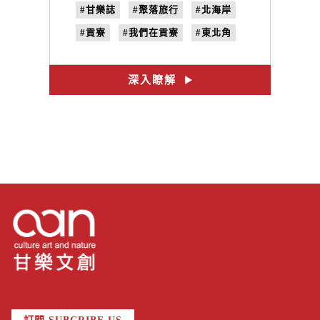
#甘樂誌
#聚落旅行
#北海岸
#貢寮
#我們在貢寮
#東北角
#新味珍麵包坊
#鼎記椰子酥
#黃勝揮
#no.24
#國境之北
深入瞭解