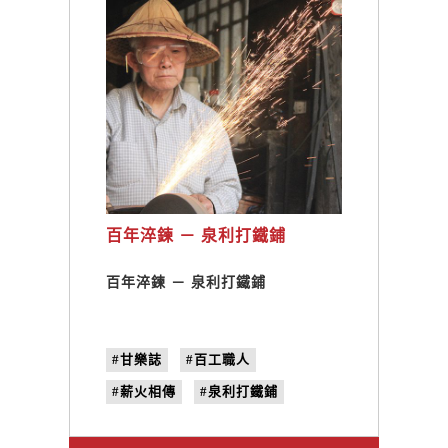
百年淬鍊 － 泉利打鐵鋪
百年淬鍊 － 泉利打鐵鋪
#甘樂誌
#百工職人
#薪火相傳
#泉利打鐵鋪
#台南
#no.23
#星火姿態