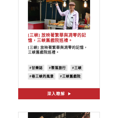
[三峽] 放映著繁華與凋零的記
憶，三峽舊戲院巡禮。
[三峽] 放映著繁華與凋零的記憶，
三峽舊戲院巡禮。
#甘樂誌
#聚落旅行
#三峽
#巷三峽的風景
#三峽舊戲院
#插畫家Via
#插畫家Amber
#插畫家楊逸群
#大容戲院
深入瞭解
#no.26
#尋找臺灣老戲院