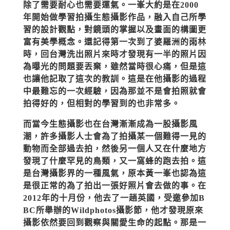
除了需要耐心也需要運氣。一峯大約是在2000
年開始做學習拍攝生態攝影作品，融入自己所學
習的設計觀點，對鏡頭的掌握以及畫面的構圖更
富有美學概念。還記得第一次到了婆羅洲的雨林
時，回台灣洗出照片來時才發現有一半的照片因
為曝光的問題要丟棄，雖然當時很心痛，但是這
也讓他記取了這次的教訓。這是在他攝影的過程
中最難忘的一次經驗，因為那並不是會拍照就會
拍得好的，但相對的學習到的也非常多。
而當今生態攝影也在台灣漸漸成為一股攝影風
潮，許多攝影人士會為了拍攝某一個難得一見的
動物而全部過去拍，然後另一個人又在什麼地方
發現了什麼罕見的鳥類，又一窩蜂的跑去拍。這
是台灣攝影界的一種風氣，原本黃一峯也認為這
是很正常的為了拍出一張好照片會去做的事。在
2012年的十月份，他去了一趟英國，受邀參加B
BC所舉辦的Wildphotos攝影節，他才發現原來
攝影依然要回到觀察與關愛生命的起點。那是一