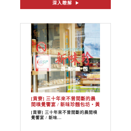
深入瞭解
[貢寮] 三十年來不曾間斷的晨
間嗅覺饗宴 / 新味珍麵包坊・黃
勝揮
[貢寮] 三十年來不曾間斷的晨間嗅
覺饗宴 / 新味...