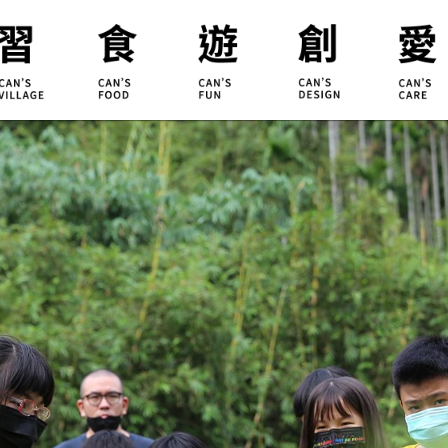
合習聚落
甘樂食堂
體驗遊程
地方創生
小草書
甘樂茶事
秀川居
設計服務
職能學
禾乃川
淨溪行動
烘焙