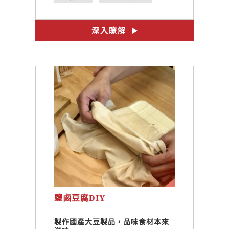
#體驗DIY
#手作課程
#篆刻DIY
深入瞭解
鹽鹵豆腐DIY
製作國產大豆製品，品味食材本來