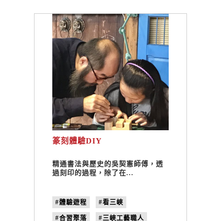
篆刻體驗DIY
精通書法與歷史的吳契憲師傅，透
過刻印的過程，除了在...
#體驗遊程
#看三峽
#合習聚落
#三峽工藝職人