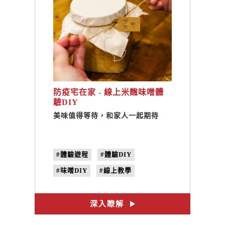
防疫宅在家 - 線上米麴味噌體
驗DIY
美味值得等待，和家人一起期待
#體驗遊程
#體驗DIY
#味噌DIY
#線上教學
#手作味噌
#米麴味噌
#味噌料理
深入瞭解