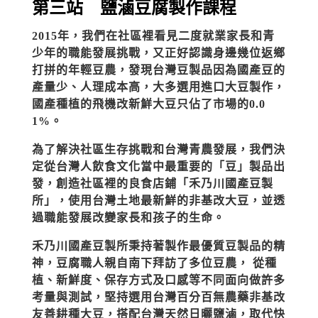
第三站
鹽滷豆腐製作課程
2015
年，我們在社區裡看見二度就業家長和青
少年的職能發展挑戰，又正好認識身邊幾位返鄉
打拼的年輕豆農，發現台灣豆製品因為國產豆的
產量少、人理成本高，大多選用進口大豆製作，
國產種植的飛機改新鮮大豆只佔了市場的
0.0
1%
。
為了解決社區生存挑戰和台灣青農發展，我們決
定從台灣人飲食文化當中最重要的「豆」製品出
發，創造社區裡的良食店鋪「禾乃川國產豆製
所」，使用台灣土地最新鮮的非基改大豆，並透
過職能發展改變家長和孩子的生命。
禾乃川國產豆製所秉持著製作最優質豆製品的精
神，豆腐職人親自南下拜訪了多位豆農，
從種
植、新鮮度、保存方式及口感等不同面向做許多
考量與測試，堅持選用台灣百分百無農藥非基改
友善耕種大豆，搭配台灣天然日曬鹽滷，取代快