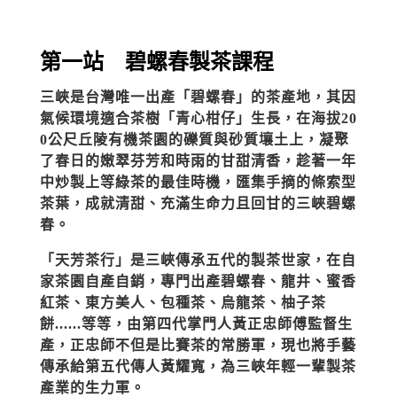
第一站 碧螺春製茶課程
三峽是台灣唯一出產「碧螺春」的茶產地，其因
氣候環境適合茶樹「青心柑仔」生長，在海拔20
0公尺丘陵有機茶園的礫質與砂質壤土上，凝聚
了春日的嫩翠芬芳和時雨的甘甜清香，趁著一年
中炒製上等綠茶的最佳時機，匯集手摘的條索型
茶葉，成就清甜、充滿生命力且回甘的三峽碧螺
春。
「天芳茶行」是三峽傳承五代的製茶世家，在自
家茶園自產自銷，專門出產碧螺春、龍井、蜜香
紅茶、東方美人、包種茶、烏龍茶、柚子茶
餅......等等，由第四代掌門人黃正忠師傅監督生
產，正忠師不但是比賽茶的常勝軍，現也將手藝
傳承給第五代傳人黃耀寬，為三峽年輕一輩製茶
產業的生力軍。