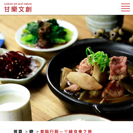
首頁
遊
套裝行程－三峽良食之旅