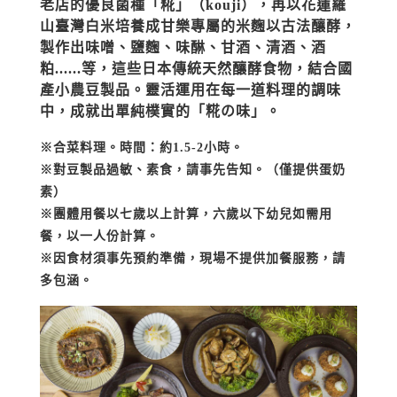
老店的優良菌種「糀」（kouji），再以花蓮羅
山臺灣白米培養成甘樂專屬的米麴以古法釀酵，
製作出味噌、鹽麴、味醂、甘酒、清酒、酒
粕......等，這些日本傳統天然釀酵食物，結合國
產小農豆製品。靈活運用在每一道料理的調味
中，成就出單純樸實的「糀
の
味」。
※合菜料理。時間：約1.5-2
小時。
※對豆製品過敏、素食，請事先告知。（僅提供蛋奶
素）
※團體用餐以七歲以上計算，六歲以下幼兒如需用
餐，以一人份計算。
※因食材須事先預約準備，現場不提供加餐服務，請
多包涵。