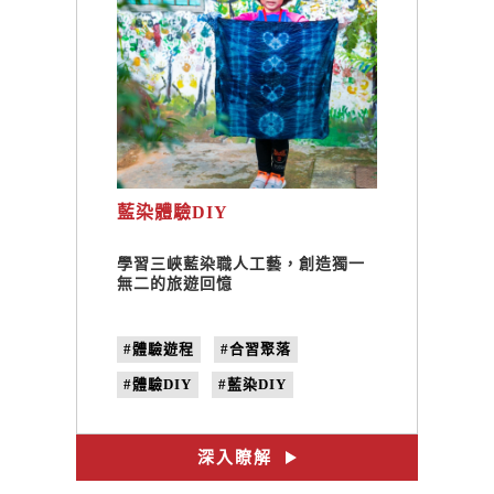
藍染體驗DIY
學習三峽藍染職人工藝，創造獨一
無二的旅遊回憶
#體驗遊程
#合習聚落
#體驗DIY
#藍染DIY
#三峽藍染
#三峽工藝職人
#看三峽
#手作課程
深入瞭解