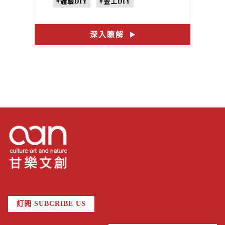
#體驗DIY
#金工DIY
#三藝金工
#三峽工藝職人
#看三峽
#手作課程
深入瞭解
訂閱 SUBCRIBE US