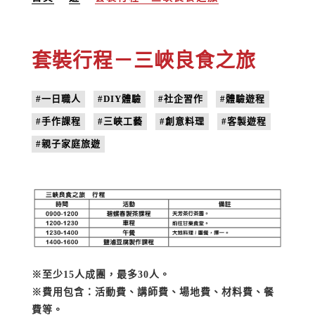
套裝行程－三峽良食之旅
#一日職人
#DIY體驗
#社企習作
#體驗遊程
#手作課程
#三峽工藝
#創意料理
#客製遊程
#親子家庭旅遊
※至少
15
人成團，最多
30
人。
※費用包含：活動費、講師費、場地費、材料費、餐
費等。