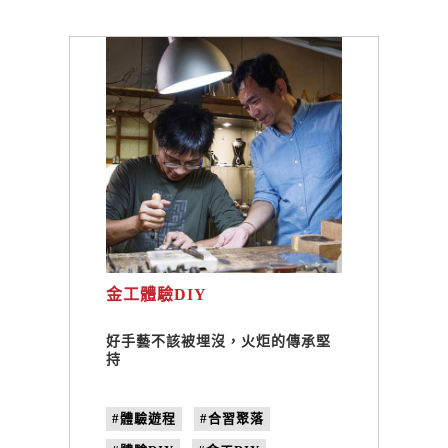
金工體驗DIY
好手藝不該被埋沒，火炬的傳承堅
持
#體驗遊程
#合習聚落