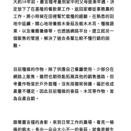
大約10年前，蕭言橦考量到家中的父母逐漸年邁，決
定放下了在基隆的餐飲業工作，返回家鄉從事務農的
工作，將小時候在田裡幫忙栽種的經驗，在熟悉的田
地中延續，精心地培養椴木香菇及椴木木耳、種植蔬
果，以及養雞養蜂等，也透過網路平台，建立起另一
個販售的管道，解決了過去長輩比較不懂行銷的困
難。
目前種植的作物，除了供應自己餐廳使用、少部分在
網路上販售，雖然也期待能拓展其他的銷售通路，但
考量作物皆於戶外栽種，沒有搭棚架保護，礙於收成
產量不穩定，因此目前種植的香菇、木耳等作物，皆
為自產自銷。
跟著蕭言橦的身影，來到日常工作的農場，看見一樁
樁的椴木，長出一朵朵大小不一的香菇，就像是親生