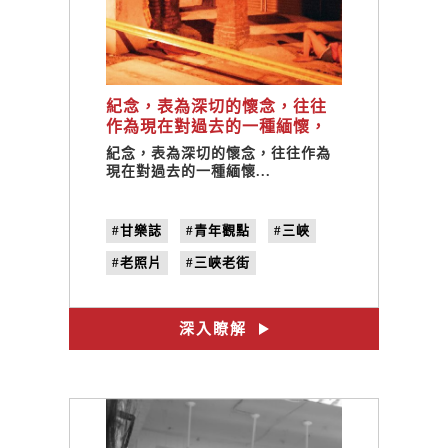
紀念，表為深切的懷念，往往
作為現在對過去的一種緬懷，
而影像與聲音，就是一種最直
紀念，表為深切的懷念，往往作為
接的方式了。 / Lomography台
現在對過去的一種緬懷...
灣區總經理 Jeansman Lee
#甘樂誌
#青年觀點
#三峽
#老照片
#三峽老街
#Jeansman Lee
#no.19
#紀念
深入瞭解