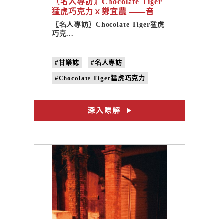
〖名人專訪〗Chocolate Tiger
猛虎巧克力ｘ鄭宜農 ——音
樂，一場場邂逅。
〖名人專訪〗Chocolate Tiger猛虎
巧克...
#甘樂誌
#名人專訪
#Chocolate Tiger猛虎巧克力
#鄭宜農
#音樂專欄
#藝文專欄
#Q&A
深入瞭解
#小白兔唱片
#no.18
#家鄉味