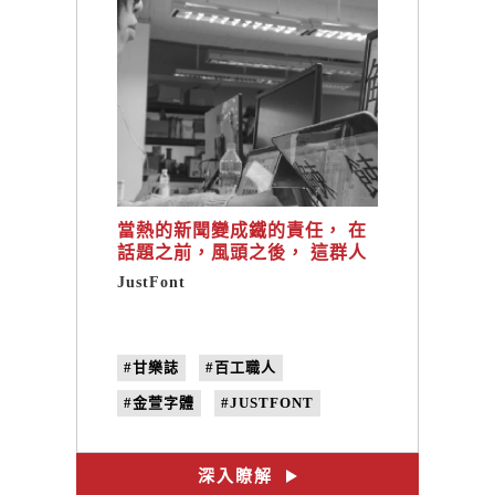
當熱的新聞變成鐵的責任， 在
話題之前，風頭之後， 這群人
自始自終如何執著於字型設計
JustFont
的路程。
#甘樂誌
#百工職人
#金萱字體
#JUSTFONT
#葉俊麟
#no.32
#文字的溫度
深入瞭解