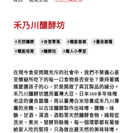
禾乃川釀酵坊
#天然釀酵
#合習聚落
#職能發展
#優良菌種
#職能培育
#釀酵坊
#職人小學堂
在現今食安問題充斥的社會中，我們不禁擔心甚
至懷疑所吃下的每一口食物是否安全？秉持著媽
媽愛護孩子的心，於是開啟了與豆製品的緣分。
禾乃川釀酵坊選用臺灣大豆、日本300多年味噌
老店的優良菌種，再以臺灣白米培養成禾乃川專
屬的米麴，以古法釀酵製作出味噌、鹽麴、味
醂、甘酒，清酒、酒粕等天然釀酵食物，過程從
洗米、煮米、發酵到裝桶，每一個環節都有著做
給家人吃的堅持，只為做出最天然的美味味噌。