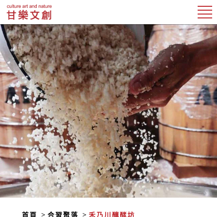
首頁
合習聚落
禾乃川釀酵坊