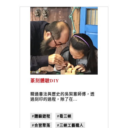
篆刻體驗DIY
精通書法與歷史的吳契憲師傅，透
過刻印的過程，除了在...
#體驗遊程
#看三峽
#合習聚落
#三峽工藝職人