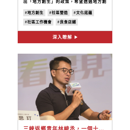
出「地方創生」的政策，希望透過地方創
生的政策，可以創造城鎮就業機會、青年
#地方創生
#社區營造
#文化底蘊
人口回流，進而創造地方經濟振興。台灣
政府為均衡城鄉發展，國發會也推動「設
#社區工作機會
#良食店鋪
計翻轉、地方創生」理念，透過設計翻轉
工作者，挖掘地方文化底蘊。
#社區共好循環
#職能培育
#城鄉發展
深入瞭解
三峽返鄉青年林峻丞，一個十年前開始的故事，然後呢？