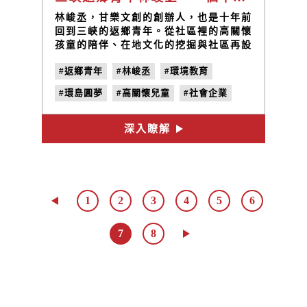
林峻丞，甘樂文創的創辦人，也是十年前
回到三峽的返鄉青年。從社區裡的高關懷
孩童的陪伴、在地文化的挖掘與社區再設
計改變三峽，這是十年前的起點，而這十
#返鄉青年
#林峻丞
#環境教育
年改變了些什麼？
#環島圓夢
#高關懷兒童
#社會企業
#地方創生
#小草書屋
深入瞭解
1
2
3
4
5
6
7
8