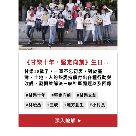
《甘樂十年．堅定向前》生日派對
甘樂10歲了，一直不忘初衷，對於臺
灣、土地、人的熱愛持續付出各種行動與
改變，發掘並解決三峽社區問題以及回應
在地的需要，未來我們也想要透過十年累
#甘樂十年
#堅定向前
#甘樂文創
積的能量，將這一些愛持續散佈在各個臺
灣的各個角落，我們會謹記創立時的初衷
#林峻丞
#三峽
#地方創生
#小村長
與信念，努力成就更多美好的事物，與社
區共生共榮，達到城鄉共好循環 ！ 甘樂
在10年間，一直不忘初衷，對於臺灣、
深入瞭解
土地、人的熱愛持續付出各種行動與改
變，發掘並解決社區問題以及回應在地的