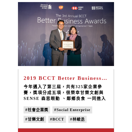
需要，未來我們也想要透過10年累積的
能量，將這一些愛持續散佈在各個臺灣的
各個角落。
2019 BCCT Better Business Awards「Social Enterprise 社會企業獎」甘樂文創勇奪前三強
今年邁入了第三屆，共有325家企業參
賽，獎項分成五項，很榮幸甘樂文創與
SENSE 森思眼動 、鄰鄉良食 一同進入
「Social Enterprise 社會企業獎」前三
#社會企業獎
#Social Enterprise
強，也恭喜鄰鄉良食獲得第一名的殊榮，
很開心可以跟這麼多優秀的社會企業夥伴
#甘樂文創
#BCCT
#林峻丞
在這一天相聚！
#地方創生