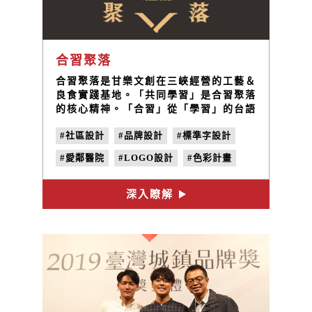
合習聚落
合習聚落是甘樂文創在三峽經營的工藝＆
良食實踐基地。「共同學習」是合習聚落
的核心精神。「合習」從「學習」的台語
發音（ha̍k-si̍p）取得靈感，透過合習聚
#社區設計
#品牌設計
#標準字設計
落串連社區資源，讓工藝職人、良食店
舖、社區學校和企業夥伴彼此合作，建構
#愛鄰醫院
#LOGO設計
#色彩計畫
一個社區支持系統，發展社區產業和培育
青少年獨特職能。
#地方創生
深入瞭解