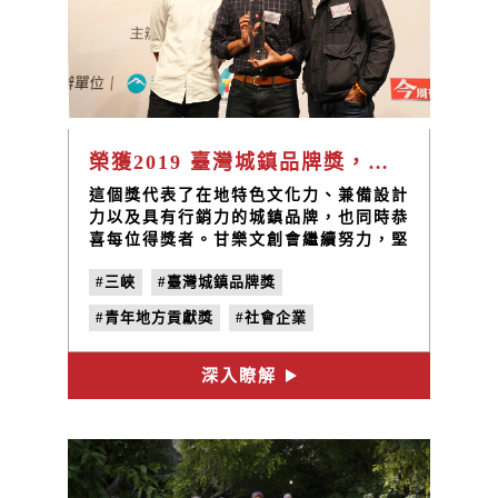
榮獲2019 臺灣城鎮品牌獎，青年地方貢獻獎
這個獎代表了在地特色文化力、兼備設計
力以及具有行銷力的城鎮品牌，也同時恭
喜每位得獎者。甘樂文創會繼續努力，堅
持初衷的往未來前行！
#三峽
#臺灣城鎮品牌獎
#青年地方貢獻獎
#社會企業
#地方創生
#甘樂文創
#林峻丞
深入瞭解