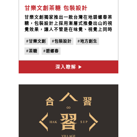
甘樂文創茶糖 包裝設計
甘樂文創獨家推出一款台灣在地碧螺春茶
糖，包裝設計上採用漸層式推疊出山的視
覺效果，讓人不管是在味覺、視覺上同時
感受到碧螺春茶糖回甘並環繞味蕾的豐富
#甘樂文創
#包裝設計
#地方創生
的多層次口感。
#茶糖
#碧螺春
深入瞭解