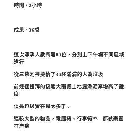
時間 / 2小時
成果 / 36袋
這次淨溪人數高達80位，分別上下午場不同區域
進行
從三峽河裡撿
拾了36袋滿滿的人為垃圾
前幾個禮拜的接連大雨讓土地濕滑泥
濘增高了難
度
但是垃圾實在是太多了...
連較大型的物品，電腦椅、行李箱*3...都被棄置
在岸邊