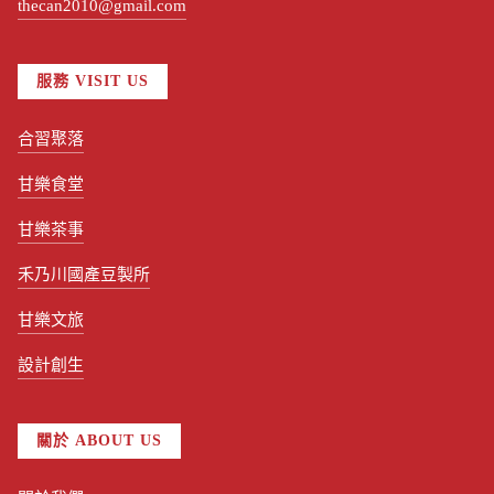
thecan2010@gmail.com
服務 VISIT US
合習聚落
甘樂食堂
甘樂茶事
禾乃川國產豆製所
甘樂文旅
設計創生
關於 ABOUT US