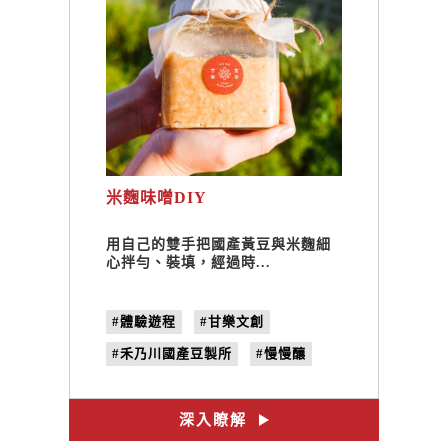
米麴味噌DIY
用自己的雙手把國產黃豆與米麴細
心拌勻、裝填，經過時...
#體驗遊程
#甘樂文創
#禾乃川國產豆製所
#慢慢釀
#體驗DIY
#甘樂帶路
#味噌
深入瞭解